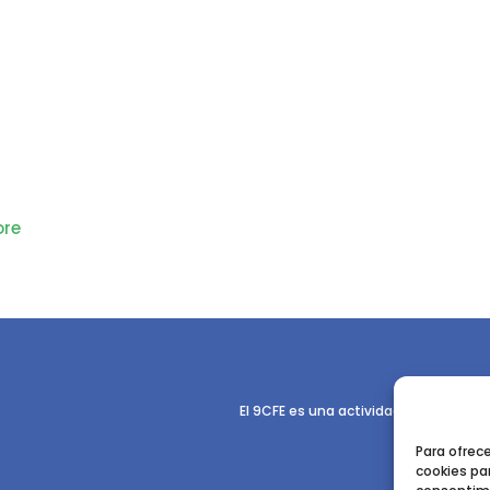
re
El 9CFE es una actividad promovida p
Para ofrec
cookies par