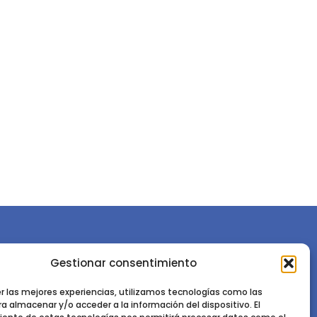
Gestionar consentimiento
or la
Sociedad Española de Ciencias Forestales
Instituto de Ciencias Forestales, INIA-CSIC
er las mejores experiencias, utilizamos tecnologías como las
a almacenar y/o acceder a la información del dispositivo. El
Ctra. de la Coruña km 7,5 - 28040 Madrid