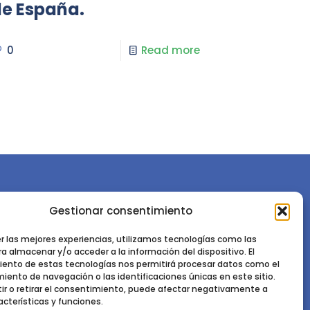
e España.
0
Read more
Gestionar consentimiento
or la
Sociedad Española de Ciencias Forestales
Instituto de Ciencias Forestales, INIA-CSIC
er las mejores experiencias, utilizamos tecnologías como las
a almacenar y/o acceder a la información del dispositivo. El
Ctra. de la Coruña km 7,5 - 28040 Madrid
ento de estas tecnologías nos permitirá procesar datos como el
ento de navegación o las identificaciones únicas en este sitio.
ir o retirar el consentimiento, puede afectar negativamente a
acterísticas y funciones.