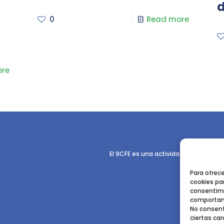
d
0
Read more
re
El 9CFE es una actividad promovida p
Para ofrec
cookies par
consentimi
comportami
No consent
ciertas car