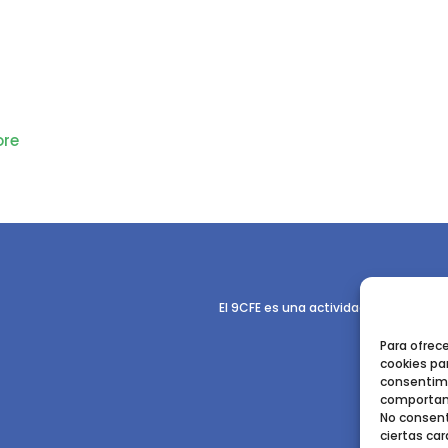
re
El 9CFE es una actividad promovida p
Para ofrec
cookies par
consentimi
comportami
No consent
ciertas car