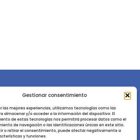
Gestionar consentimiento
or la
Sociedad Española de Ciencias Forestales
Instituto de Ciencias Forestales, INIA-CSIC
er las mejores experiencias, utilizamos tecnologías como las
a almacenar y/o acceder a la información del dispositivo. El
Ctra. de la Coruña km 7,5 - 28040 Madrid
ento de estas tecnologías nos permitirá procesar datos como el
ento de navegación o las identificaciones únicas en este sitio.
ir o retirar el consentimiento, puede afectar negativamente a
acterísticas y funciones.