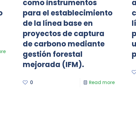
como instrumentos
a
o
para el establecimiento
c
de la línea base en
l
proyectos de captura
p
de carbono mediante
u
re
gestión forestal
p
mejorada (IFM).
0
Read more