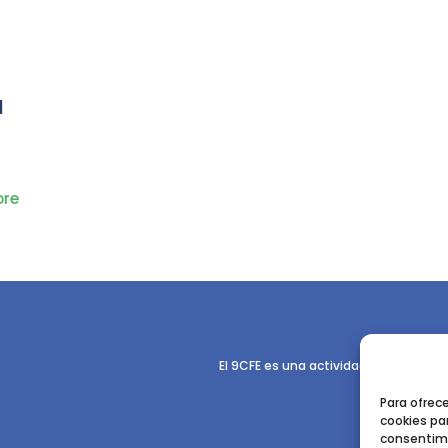
a
re
El 9CFE es una actividad promovida p
Para ofrec
cookies par
consentimi