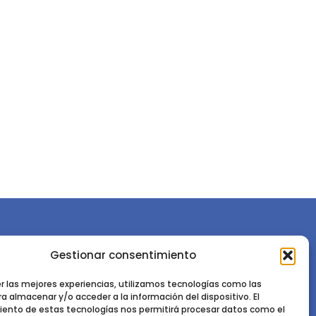
Gestionar consentimiento
or la
Sociedad Española de Ciencias Forestales
Instituto de Ciencias Forestales, INIA-CSIC
er las mejores experiencias, utilizamos tecnologías como las
a almacenar y/o acceder a la información del dispositivo. El
Ctra. de la Coruña km 7,5 - 28040 Madrid
ento de estas tecnologías nos permitirá procesar datos como el