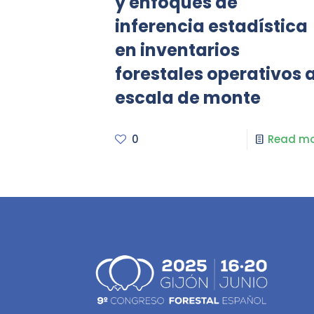
y enfoques de
inferencia estadística
en inventarios
forestales operativos 
escala de monte
0
Read mo