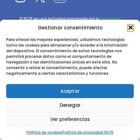
El 9CFE es una actividad promovida por la
Sociedad
Española de Ciencias Forestales
Gestionar consentimiento
Instituto de Ciencias Forestales, INIA-CSIC
Para ofrecer las mejores experiencias, utilizamos tecnologías
como las cookies para almacenar y/o acceder a la información
Ctra. de la Coruña km 7,5 - 28040 Madrid
del dispositivo. El consentimiento de estas tecnologías nos
permitirá procesar datos como el comportamiento de
navegación o las identificaciones únicas en este sitio. No
consentir o retirar el consentimiento, puede afectar
negativamente a ciertas características y funciones.
Aceptar
2024 - 2025 © CONGRESO FORESTAL ESPAÑOL. TODOS LOS
DERECHOS RESERVADOS. DISEÑO Y DESARROLLO DEL SITIO WEB,
Denegar
CESEFOR.
POLÍTICA DE PRIVACIDAD.
POLÍTICA DE COOKIES.
AVISO
LEGAL
Ver preferencias
Política de cookies
Política de privacidad 9CFE