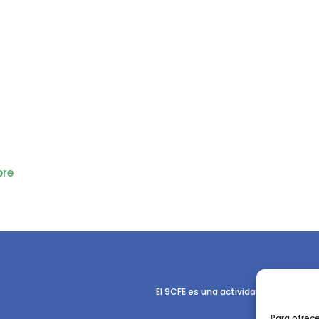
re
El 9CFE es una actividad promovida p
Para ofrec