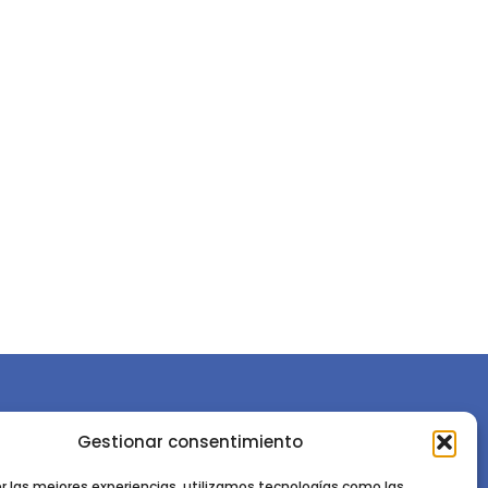
Gestionar consentimiento
or la
Sociedad Española de Ciencias Forestales
Instituto de Ciencias Forestales, INIA-CSIC
er las mejores experiencias, utilizamos tecnologías como las