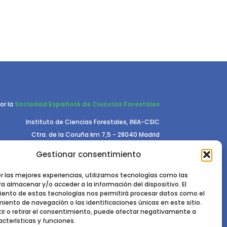
or la
Sociedad Española de Ciencias Forestales
Instituto de Ciencias Forestales, INIA-CSIC
Ctra. de la Coruña km 7,5 - 28040 Madrid
Gestionar consentimiento
er las mejores experiencias, utilizamos tecnologías como las
a almacenar y/o acceder a la información del dispositivo. El
ento de estas tecnologías nos permitirá procesar datos como el
ento de navegación o las identificaciones únicas en este sitio.
RIVACIDAD.
POLÍTICA DE COOKIES.
AVISO LEGAL
ir o retirar el consentimiento, puede afectar negativamente a
acterísticas y funciones.