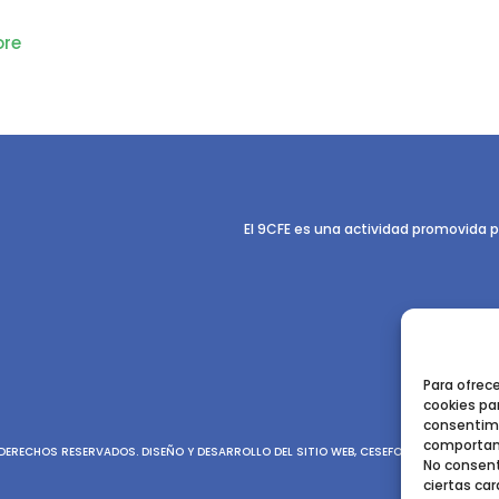
re
El 9CFE es una actividad promovida p
Para ofrec
cookies par
consentimi
comportami
ERECHOS RESERVADOS. DISEÑO Y DESARROLLO DEL SITIO WEB, CESEFOR.
POLÍTICA DE P
No consent
ciertas car