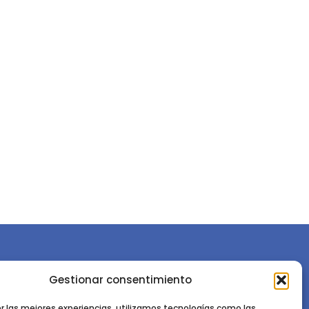
Gestionar consentimiento
or la
Sociedad Española de Ciencias Forestales
Instituto de Ciencias Forestales, INIA-CSIC
er las mejores experiencias, utilizamos tecnologías como las