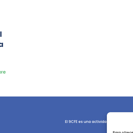
l
a
re
El 9CFE es una actividad promovida p
Para ofrec