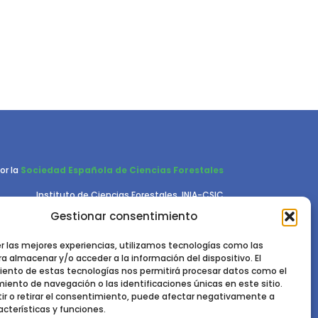
or la
Sociedad Española de Ciencias Forestales
Instituto de Ciencias Forestales, INIA-CSIC
Ctra. de la Coruña km 7,5 - 28040 Madrid
Gestionar consentimiento
er las mejores experiencias, utilizamos tecnologías como las
a almacenar y/o acceder a la información del dispositivo. El
ento de estas tecnologías nos permitirá procesar datos como el
ento de navegación o las identificaciones únicas en este sitio.
ir o retirar el consentimiento, puede afectar negativamente a
acterísticas y funciones.
RIVACIDAD.
POLÍTICA DE COOKIES.
AVISO LEGAL