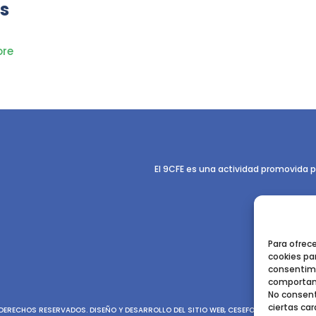
s
re
El 9CFE es una actividad promovida p
Para ofrec
cookies par
consentimi
comportami
No consent
ciertas car
ERECHOS RESERVADOS. DISEÑO Y DESARROLLO DEL SITIO WEB, CESEFOR.
POLÍTICA DE P