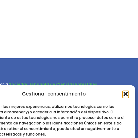
or la
Sociedad Española de Ciencias Forestales
Gestionar consentimiento
Instituto de Ciencias Forestales, INIA-CSIC
Ctra. de la Coruña km 7,5 - 28040 Madrid
er las mejores experiencias, utilizamos tecnologías como las
a almacenar y/o acceder a la información del dispositivo. El
ento de estas tecnologías nos permitirá procesar datos como el
ento de navegación o las identificaciones únicas en este sitio.
ir o retirar el consentimiento, puede afectar negativamente a
acterísticas y funciones.