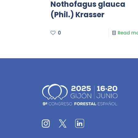
Nothofagus glauca
(Phil.) Krasser
0
Read mo