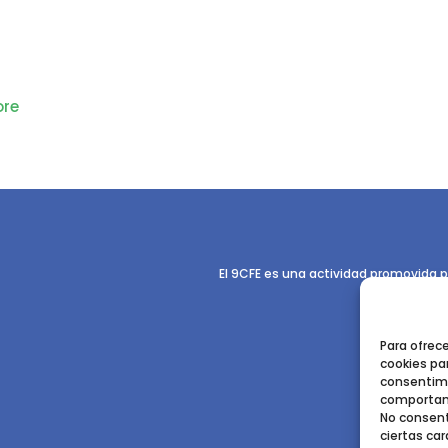
re
El 9CFE es una actividad promovida p
Para ofrec
cookies par
consentimi
comportami
No consent
ciertas car