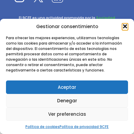
El 9CFE es una actividad promovida por la
Sociedad
Española de Ciencias Forestales
Gestionar consentimiento
Instituto de Ciencias Forestales, INIA-CSIC
Para ofrecer las mejores experiencias, utilizamos tecnologías
como las cookies para almacenar y/o acceder a la información
Ctra. de la Coruña km 7,5 - 28040 Madrid
del dispositivo. El consentimiento de estas tecnologías nos
permitirá procesar datos como el comportamiento de
navegación o las identificaciones únicas en este sitio. No
consentir o retirar el consentimiento, puede afectar
negativamente a ciertas características y funciones.
Aceptar
2024 - 2025 © CONGRESO FORESTAL ESPAÑOL. TODOS LOS
DERECHOS RESERVADOS. DISEÑO Y DESARROLLO DEL SITIO WEB,
Denegar
CESEFOR.
POLÍTICA DE PRIVACIDAD.
POLÍTICA DE COOKIES.
AVISO
LEGAL
Ver preferencias
Política de cookies
Política de privacidad 9CFE