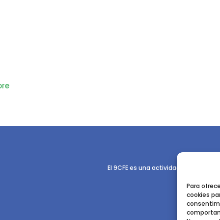
re
El 9CFE es una actividad promovida p
Para ofrec
cookies par
consentimi
comportami