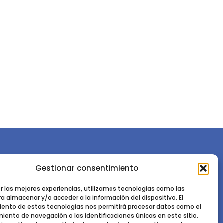
Gestionar consentimiento
or la
Sociedad Española de Ciencias Forestales
Instituto de Ciencias Forestales, INIA-CSIC
er las mejores experiencias, utilizamos tecnologías como las
a almacenar y/o acceder a la información del dispositivo. El
Ctra. de la Coruña km 7,5 - 28040 Madrid
ento de estas tecnologías nos permitirá procesar datos como el
ento de navegación o las identificaciones únicas en este sitio.