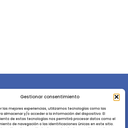
Gestionar consentimiento
or la
Sociedad Española de Ciencias Forestales
Instituto de Ciencias Forestales, INIA-CSIC
er las mejores experiencias, utilizamos tecnologías como las
a almacenar y/o acceder a la información del dispositivo. El
Ctra. de la Coruña km 7,5 - 28040 Madrid
ento de estas tecnologías nos permitirá procesar datos como el
ento de navegación o las identificaciones únicas en este sitio.