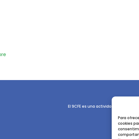
re
El 9CFE es una actividad promovida p
Para ofrec
cookies par
consentimi
comportami