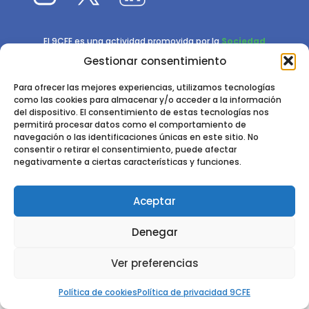
El 9CFE es una actividad promovida por la
Sociedad
Española de Ciencias Forestales
Gestionar consentimiento
Instituto de Ciencias Forestales, INIA-CSIC
Para ofrecer las mejores experiencias, utilizamos tecnologías
como las cookies para almacenar y/o acceder a la información
Ctra. de la Coruña km 7,5 - 28040 Madrid
del dispositivo. El consentimiento de estas tecnologías nos
permitirá procesar datos como el comportamiento de
navegación o las identificaciones únicas en este sitio. No
consentir o retirar el consentimiento, puede afectar
negativamente a ciertas características y funciones.
Aceptar
2024 - 2025 © CONGRESO FORESTAL ESPAÑOL. TODOS LOS
DERECHOS RESERVADOS. DISEÑO Y DESARROLLO DEL SITIO WEB,
Denegar
CESEFOR.
POLÍTICA DE PRIVACIDAD.
POLÍTICA DE COOKIES.
AVISO
LEGAL
Ver preferencias
Política de cookies
Política de privacidad 9CFE