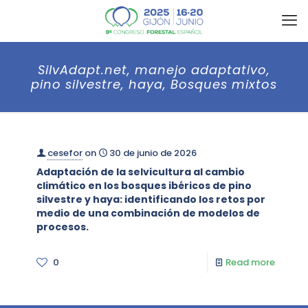
SilvAdapt.net, manejo adaptativo,
pino silvestre, haya, Bosques mixtos
cesefor
on
30 de junio de 2026
Adaptación de la selvicultura al cambio
climático en los bosques ibéricos de pino
silvestre y haya: identificando los retos por
medio de una combinación de modelos de
procesos.
0
Read more