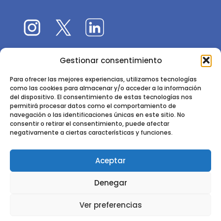
Gestionar consentimiento
El 9CFE es una actividad promovida por la
Sociedad
Española de Ciencias Forestales
Para ofrecer las mejores experiencias, utilizamos tecnologías
como las cookies para almacenar y/o acceder a la información
Instituto de Ciencias Forestales, INIA-CSIC
del dispositivo. El consentimiento de estas tecnologías nos
permitirá procesar datos como el comportamiento de
Ctra. de la Coruña km 7,5 - 28040 Madrid
navegación o las identificaciones únicas en este sitio. No
consentir o retirar el consentimiento, puede afectar
negativamente a ciertas características y funciones.
Aceptar
2024 - 2025 © CONGRESO FORESTAL ESPAÑOL. TODOS LOS
Denegar
DERECHOS RESERVADOS. DISEÑO Y DESARROLLO DEL SITIO WEB,
CESEFOR.
POLÍTICA DE PRIVACIDAD.
POLÍTICA DE COOKIES.
AVISO
Ver preferencias
LEGAL