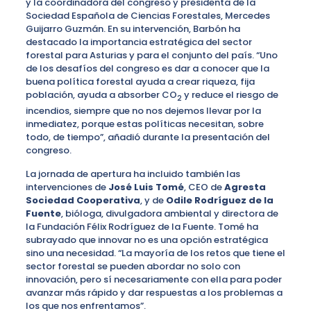
y la coordinadora del congreso y presidenta de la
Sociedad Española de Ciencias Forestales, Mercedes
Guijarro Guzmán. En su intervención, Barbón ha
destacado la importancia estratégica del sector
forestal para Asturias y para el conjunto del país. “Uno
de los desafíos del congreso es dar a conocer que la
buena política forestal ayuda a crear riqueza, fija
población, ayuda a absorber CO
y reduce el riesgo de
2
incendios, siempre que no nos dejemos llevar por la
inmediatez, porque estas políticas necesitan, sobre
todo, de tiempo”, añadió durante la presentación del
congreso.
La jornada de apertura ha incluido también las
intervenciones de
José Luis Tomé
, CEO de
Agresta
Sociedad Cooperativa
, y de
Odile Rodríguez de la
Fuente
, bióloga, divulgadora ambiental y directora de
la Fundación Félix Rodríguez de la Fuente. Tomé ha
subrayado que innovar no es una opción estratégica
sino una necesidad. “La mayoría de los retos que tiene el
sector forestal se pueden abordar no solo con
innovación, pero sí necesariamente con ella para poder
avanzar más rápido y dar respuestas a los problemas a
los que nos enfrentamos”.