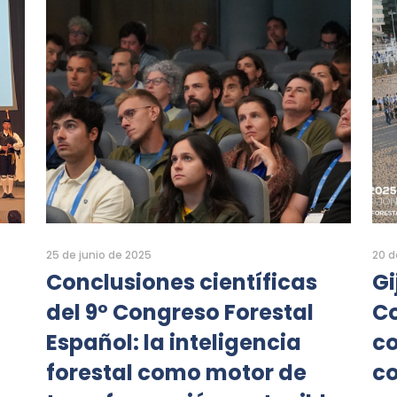
25 de junio de 2025
20 d
Conclusiones científicas
Gi
del 9º Congreso Forestal
Co
Español: la inteligencia
co
forestal como motor de
c