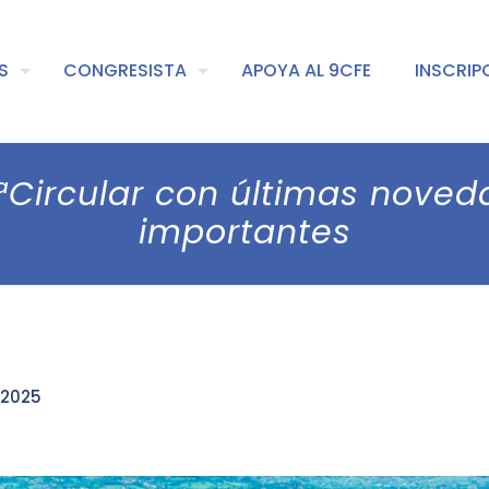
S
CONGRESISTA
APOYA AL 9CFE
INSCRIP
ªCircular con últimas noved
importantes
 2025