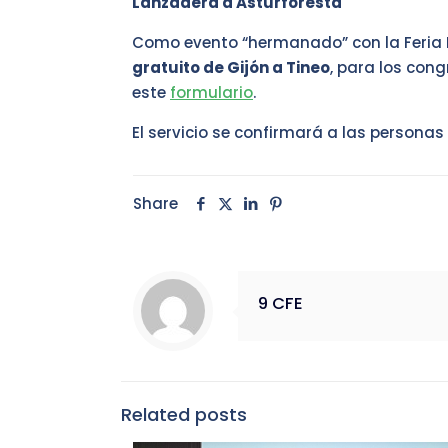
Lanzadera a Asturforesta
Como evento “hermanado” con la Feria 
gratuito de Gijón a Tineo
, para los cong
este
formulario
.
El servicio se confirmará a las personas
Share
9 CFE
Related posts