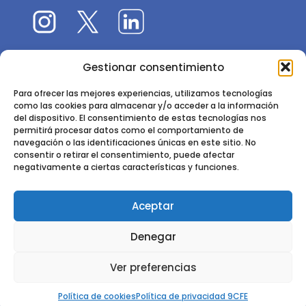
Gestionar consentimiento
El 9CFE es una actividad promovida por la
Sociedad
Española de Ciencias Forestales
Para ofrecer las mejores experiencias, utilizamos tecnologías
como las cookies para almacenar y/o acceder a la información
Instituto de Ciencias Forestales, INIA-CSIC
del dispositivo. El consentimiento de estas tecnologías nos
permitirá procesar datos como el comportamiento de
Ctra. de la Coruña km 7,5 - 28040 Madrid
navegación o las identificaciones únicas en este sitio. No
consentir o retirar el consentimiento, puede afectar
negativamente a ciertas características y funciones.
Aceptar
2024 - 2025 © CONGRESO FORESTAL ESPAÑOL. TODOS LOS
Denegar
DERECHOS RESERVADOS. DISEÑO Y DESARROLLO DEL SITIO WEB,
CESEFOR.
POLÍTICA DE PRIVACIDAD.
POLÍTICA DE COOKIES.
AVISO
Ver preferencias
LEGAL
Política de cookies
Política de privacidad 9CFE