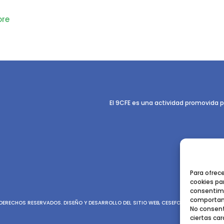
re
El 9CFE es una actividad promovida p
Para ofrec
cookies par
consentimi
comportami
ERECHOS RESERVADOS. DISEÑO Y DESARROLLO DEL SITIO WEB, CESEFOR.
POLÍTICA DE P
No consent
ciertas car