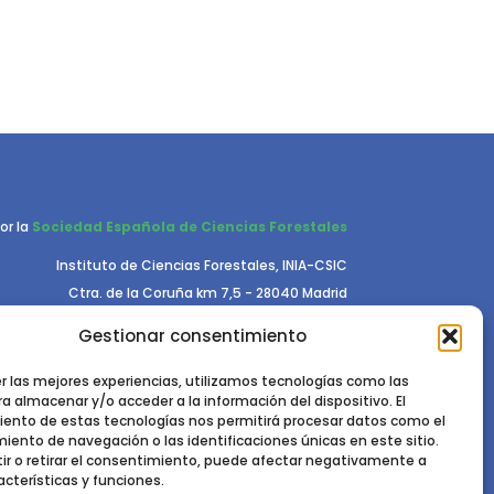
or la
Sociedad Española de Ciencias Forestales
Instituto de Ciencias Forestales, INIA-CSIC
Ctra. de la Coruña km 7,5 - 28040 Madrid
Gestionar consentimiento
er las mejores experiencias, utilizamos tecnologías como las
a almacenar y/o acceder a la información del dispositivo. El
ento de estas tecnologías nos permitirá procesar datos como el
ento de navegación o las identificaciones únicas en este sitio.
RIVACIDAD.
POLÍTICA DE COOKIES.
AVISO LEGAL
ir o retirar el consentimiento, puede afectar negativamente a
acterísticas y funciones.