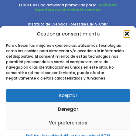
El 9CFE es una actividad promovida por la
Sociedad
Española de Ciencias Forestales
Instituto de Ciencias Forestales, INIA-CSIC
Gestionar consentimiento
Ctra. de la Coruña km 7,5 - 28040 Madrid
Para ofrecer las mejores experiencias, utilizamos tecnologías
como las cookies para almacenar y/o acceder a la información
del dispositivo. El consentimiento de estas tecnologías nos
permitirá procesar datos como el comportamiento de
navegación o las identificaciones únicas en este sitio. No
consentir o retirar el consentimiento, puede afectar
2024 - 2025 © CONGRESO FORESTAL ESPAÑOL. TODOS LOS
negativamente a ciertas características y funciones.
DERECHOS RESERVADOS. DISEÑO Y DESARROLLO DEL SITIO WEB,
CESEFOR.
POLÍTICA DE PRIVACIDAD.
POLÍTICA DE COOKIES.
AVISO
LEGAL
Aceptar
Denegar
Ver preferencias
Política de cookies
Política de privacidad 9CFE