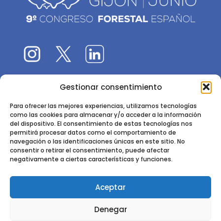
Gestionar consentimiento
El 9CFE es una actividad promovida por la
Sociedad
Española de Ciencias Forestales
Para ofrecer las mejores experiencias, utilizamos tecnologías
como las cookies para almacenar y/o acceder a la información
Instituto de Ciencias Forestales, INIA-CSIC
del dispositivo. El consentimiento de estas tecnologías nos
permitirá procesar datos como el comportamiento de
Ctra. de la Coruña km 7,5 - 28040 Madrid
navegación o las identificaciones únicas en este sitio. No
consentir o retirar el consentimiento, puede afectar
negativamente a ciertas características y funciones.
Aceptar
2024 - 2025 © CONGRESO FORESTAL ESPAÑOL. TODOS LOS
Denegar
DERECHOS RESERVADOS. DISEÑO Y DESARROLLO DEL SITIO WEB,