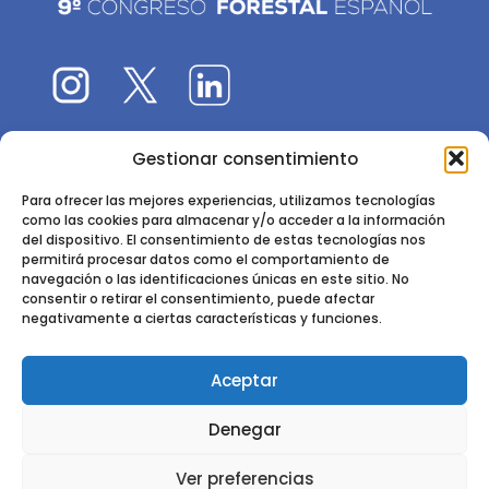
Gestionar consentimiento
El 9CFE es una actividad promovida por la
Sociedad
Española de Ciencias Forestales
Para ofrecer las mejores experiencias, utilizamos tecnologías
como las cookies para almacenar y/o acceder a la información
Instituto de Ciencias Forestales, INIA-CSIC
del dispositivo. El consentimiento de estas tecnologías nos
permitirá procesar datos como el comportamiento de
Ctra. de la Coruña km 7,5 - 28040 Madrid
navegación o las identificaciones únicas en este sitio. No
consentir o retirar el consentimiento, puede afectar
negativamente a ciertas características y funciones.
Aceptar
2024 - 2025 © CONGRESO FORESTAL ESPAÑOL. TODOS LOS
Denegar
DERECHOS RESERVADOS. DISEÑO Y DESARROLLO DEL SITIO WEB,
CESEFOR.
POLÍTICA DE PRIVACIDAD.
POLÍTICA DE COOKIES.
AVISO
Ver preferencias
LEGAL