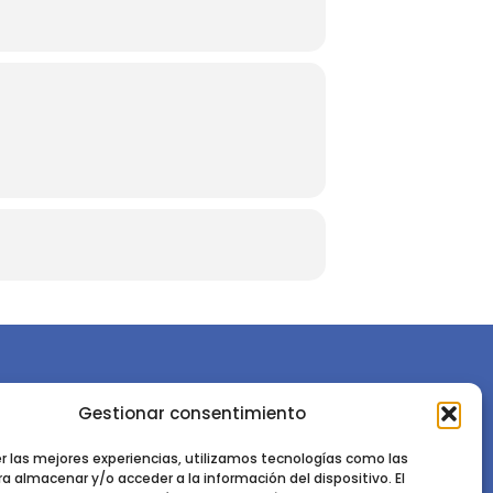
Gestionar consentimiento
or la
Sociedad Española de Ciencias Forestales
Instituto de Ciencias Forestales, INIA-CSIC
er las mejores experiencias, utilizamos tecnologías como las
a almacenar y/o acceder a la información del dispositivo. El
Ctra. de la Coruña km 7,5 - 28040 Madrid