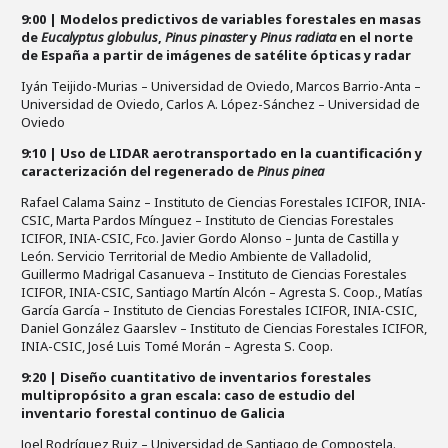
9:00 | Modelos predictivos de variables forestales en masas
de
Eucalyptus globulus
,
Pinus pinaster
y
Pinus radiata
en el norte
de España a partir de imágenes de satélite ópticas y radar
Iyán Teijido-Murias – Universidad de Oviedo, Marcos Barrio-Anta –
Universidad de Oviedo, Carlos A. López-Sánchez – Universidad de
Oviedo
9:10 |
Uso de LIDAR aerotransportado en la cuantificación y
caracterización del regenerado de
Pinus pinea
Rafael Calama Sainz – Instituto de Ciencias Forestales ICIFOR, INIA-
CSIC, Marta Pardos Mínguez – Instituto de Ciencias Forestales
ICIFOR, INIA-CSIC, Fco. Javier Gordo Alonso – Junta de Castilla y
León. Servicio Territorial de Medio Ambiente de Valladolid,
Guillermo Madrigal Casanueva – Instituto de Ciencias Forestales
ICIFOR, INIA-CSIC, Santiago Martín Alcón – Agresta S. Coop., Matías
García García – Instituto de Ciencias Forestales ICIFOR, INIA-CSIC,
Daniel González Gaarslev – Instituto de Ciencias Forestales ICIFOR,
INIA-CSIC, José Luis Tomé Morán – Agresta S. Coop.
9:20 | Diseño cuantitativo de inventarios forestales
multipropósito a gran escala: caso de estudio del
inventario forestal continuo de Galicia
Joel Rodríguez Ruiz – Universidad de Santiago de Compostela.