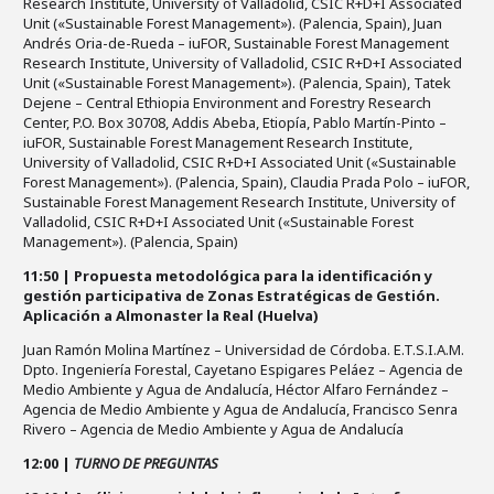
Research Institute, University of Valladolid, CSIC R+D+I Associated
Unit («Sustainable Forest Management»). (Palencia, Spain), Juan
Andrés Oria-de-Rueda – iuFOR, Sustainable Forest Management
Research Institute, University of Valladolid, CSIC R+D+I Associated
Unit («Sustainable Forest Management»). (Palencia, Spain), Tatek
Dejene – Central Ethiopia Environment and Forestry Research
Center, P.O. Box 30708, Addis Abeba, Etiopía, Pablo Martín-Pinto –
iuFOR, Sustainable Forest Management Research Institute,
University of Valladolid, CSIC R+D+I Associated Unit («Sustainable
Forest Management»). (Palencia, Spain), Claudia Prada Polo – iuFOR,
Sustainable Forest Management Research Institute, University of
Valladolid, CSIC R+D+I Associated Unit («Sustainable Forest
Management»). (Palencia, Spain)
11:50 | Propuesta metodológica para la identificación y
gestión participativa de Zonas Estratégicas de Gestión.
Aplicación a Almonaster la Real (Huelva)
Juan Ramón Molina Martínez – Universidad de Córdoba. E.T.S.I.A.M.
Dpto. Ingeniería Forestal, Cayetano Espigares Peláez – Agencia de
Medio Ambiente y Agua de Andalucía, Héctor Alfaro Fernández –
Agencia de Medio Ambiente y Agua de Andalucía, Francisco Senra
Rivero – Agencia de Medio Ambiente y Agua de Andalucía
12:00 |
TURNO DE PREGUNTAS