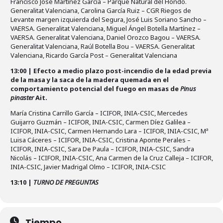
Francisco José Martínez García – Parque Natural del Hondo.
Generalitat Valenciana, Carolina García Ruiz – CGR Riegos de
Levante margen izquierda del Segura, José Luis Soriano Sancho –
VAERSA. Generalitat Valenciana, Miguel Ángel Botella Martínez –
VAERSA. Generalitat Valenciana, Daniel Orozco Bagou – VAERSA.
Generalitat Valenciana, Raúl Botella Bou – VAERSA. Generalitat
Valenciana, Ricardo García Post – Generalitat Valenciana
13:00 | Efecto a medio plazo post-incendio de la edad previa
de la masa y la saca de la madera quemada en el
comportamiento potencial del fuego en masas de
Pinus
pinaster
Ait.
María Cristina Carrillo García – ICIFOR, INIA-CSIC, Mercedes
Guijarro Guzmán – ICIFOR, INIA-CSIC, Carmen Díez Galilea –
ICIFOR, INIA-CSIC, Carmen Hernando Lara – ICIFOR, INIA-CSIC, Mª
Luisa Cáceres – ICIFOR, INIA-CSIC, Cristina Aponte Perales –
ICIFOR, INIA-CSIC, Sara De Paula – ICIFOR, INIA-CSIC, Sandra
Nicolás – ICIFOR, INIA-CSIC, Ana Carmen de la Cruz Calleja – ICIFOR,
INIA-CSIC, Javier Madrigal Olmo – ICIFOR, INIA-CSIC
13:10 |
TURNO DE PREGUNTAS
Tiempo