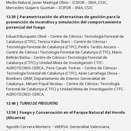
Medio Natural, Javier Madrigal Olmo – ICIFOR – INIA, CSIC,
Mercedes Guijarro Guzmán – ICIFOR – INIA, CSIC
12:30 | Parametrización de alternativas de gestión para la
prevención de incendios y simulación del comportamiento
potencial del fuego
Eduard Busquets Olivé – Centre de Ciència i Tecnología Forestal de
Catalunya (CTFC), Teresa Valor Ibars – Centre de Ciència i
Tecnología Forestal de Catalunya (CTFC), Pedro Tardós Ascaso –
Centre de Ciència i Tecnología Forestal de Catalunya (CTFC), Mario
Beltrán Barba – Centre de Ciència i Tecnología Forestal de
Catalunya (CTFC) y Unidad Mixta de Investigación CTFC-
AGROTECNIO-CERCA., Pere Casals Tortras – Centre de Ciència i
Tecnología Forestal de Catalunya (CTFC), Asier Larrañaga Otxoa –
Bombers GRAF, Departamento de Interior. Generalitat de
Catalunya., Míriam Piqué Nicolau – Centre de Ciència i Tecnología
Forestal de Catalunya (CTFC) y Unidad Mixta de Investigación CTFC-
AGROTECNIO-CERCA.
12:40 |
TURNO DE PREGUNTAS
12:50 | Fuego y Conservación en el Parque Natural del Hondo
(Alicante)
Agustín Cervera Montero – VAERSA. Generalitat Valenciana,