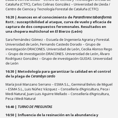
Cataluña (CTFC), Carlos Colinas González – Universidad de Lleida /
Centro de Ciencia y Tecnología Forestal de Cataluña (CTFC)
16:20 | Avances en el conocimiento de
Paranthrene tabaniformis
Rott.: susceptibilidad al ataque, curva de vuelo y eficacia de
captura de dos compuestos feromonales. Resultados en
una chopera multiclonal en El Bierzo (León)
Sara Fernández Gómez – Escuela de Ingeniería Agraria y Forestal.
Universidad de León, Fernando Castedo Dorado – Grupo de
investigación DRACONES. Universidad de León, Cecilia Alonso Rego
– Grupo de investigación DRACONES. Universidad de León, Álvaro
Rodríguez González – Grupo de investigación GUIIAS. Universidad
de León
16:30 | Metodología para garantizar la calidad en el control
de la plaga de
Cerambyx cerdo
María José Manzano Serrano – ESMA S.L., Germinal Belvis de Miguel
– ESMA S.L., Luis Núñez Vázquez – Consellería d’Agricultura, Peca i
Medi Natural, Juan Luis Aguirre Mellado – Consellería d’Agricultura,
Peca i Medi Natural
16:40 |
TURNO DE PREGUNTAS
16:50 | Influencia de la resinación en la abundancia y