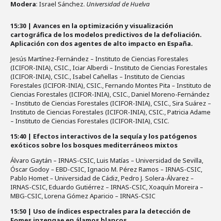
Modera
: Israel Sánchez.
Universidad de Huelva
15:30 | Avances en la optimización y visualización
cartográfica de los modelos predictivos de la defoliación.
Aplicación con dos agentes de alto impacto en España.
Jesús Martínez-Fernández – Instituto de Ciencias Forestales
(ICIFOR-INIA), CSIC., Iciar Alberdi – Instituto de Ciencias Forestales
(ICIFOR-INIA), CSIC., Isabel Cañellas – Instituto de Ciencias
Forestales (ICIFOR-INIA), CSIC., Fernando Montes Pita – Instituto de
Ciencias Forestales (ICIFOR-INIA), CSIC., Daniel Moreno-Fernández
– Instituto de Ciencias Forestales (ICIFOR-INIA), CSIC., Sira Suárez –
Instituto de Ciencias Forestales (ICIFOR-INIA), CSIC., Patricia Adame
– Instituto de Ciencias Forestales (ICIFOR-INIA), CSIC.
15:40 | Efectos interactivos de la sequía y los patógenos
exóticos sobre los bosques mediterráneos mixtos
Álvaro Gaytán – IRNAS-CSIC, Luis Matías – Universidad de Sevilla,
Óscar Godoy – EBD-CSIC, Ignacio M. Pérez Ramos – IRNAS-CSIC,
Pablo Homet – Universidad de Cádiz, Pedro J. Solera-Álvarez –
IRNAS-CSIC, Eduardo Gutiérrez – IRNAS-CSIC, Xoaquín Moreira –
MBG-CSIC, Lorena Gómez Aparicio – IRNAS-CSIC
15:50 | Uso de índices espectrales para la detección de
Fomes inzengae en álamos blancos