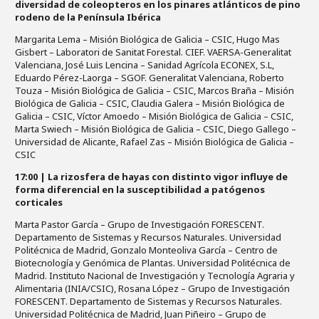
diversidad de coleopteros en los pinares atlánticos de pino
rodeno de la Península Ibérica
Margarita Lema – Misión Biológica de Galicia – CSIC, Hugo Mas
Gisbert – Laboratori de Sanitat Forestal. CIEF. VAERSA-Generalitat
Valenciana, José Luis Lencina – Sanidad Agrícola ECONEX, S.L,
Eduardo Pérez-Laorga – SGOF. Generalitat Valenciana, Roberto
Touza – Misión Biológica de Galicia – CSIC, Marcos Braña – Misión
Biológica de Galicia – CSIC, Claudia Galera – Misión Biológica de
Galicia – CSIC, Víctor Amoedo – Misión Biológica de Galicia – CSIC,
Marta Swiech – Misión Biológica de Galicia – CSIC, Diego Gallego –
Universidad de Alicante, Rafael Zas – Misión Biológica de Galicia –
CSIC
17:00 | La rizosfera de hayas con distinto vigor influye de
forma diferencial en la susceptibilidad a patógenos
corticales
Marta Pastor García – Grupo de Investigación FORESCENT.
Departamento de Sistemas y Recursos Naturales. Universidad
Politécnica de Madrid, Gonzalo Monteoliva García – Centro de
Biotecnología y Genómica de Plantas. Universidad Politécnica de
Madrid. Instituto Nacional de Investigación y Tecnología Agraria y
Alimentaria (INIA/CSIC), Rosana López – Grupo de Investigación
FORESCENT. Departamento de Sistemas y Recursos Naturales.
Universidad Politécnica de Madrid, Juan Piñeiro – Grupo de