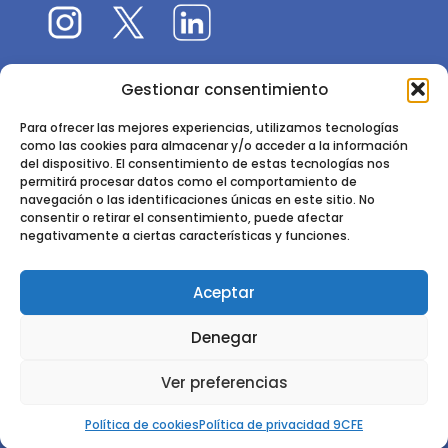
Gestionar consentimiento
El 9CFE es una actividad promovida por la
Sociedad
Española de Ciencias Forestales
Para ofrecer las mejores experiencias, utilizamos tecnologías
como las cookies para almacenar y/o acceder a la información
Instituto de Ciencias Forestales, INIA-CSIC
del dispositivo. El consentimiento de estas tecnologías nos
permitirá procesar datos como el comportamiento de
Ctra. de la Coruña km 7,5 - 28040 Madrid
navegación o las identificaciones únicas en este sitio. No
consentir o retirar el consentimiento, puede afectar
negativamente a ciertas características y funciones.
Aceptar
2024 - 2025 © CONGRESO FORESTAL ESPAÑOL. TODOS LOS
Denegar
DERECHOS RESERVADOS. DISEÑO Y DESARROLLO DEL SITIO WEB,
CESEFOR.
POLÍTICA DE PRIVACIDAD.
POLÍTICA DE COOKIES.
AVISO
Ver preferencias
LEGAL
Política de cookies
Política de privacidad 9CFE