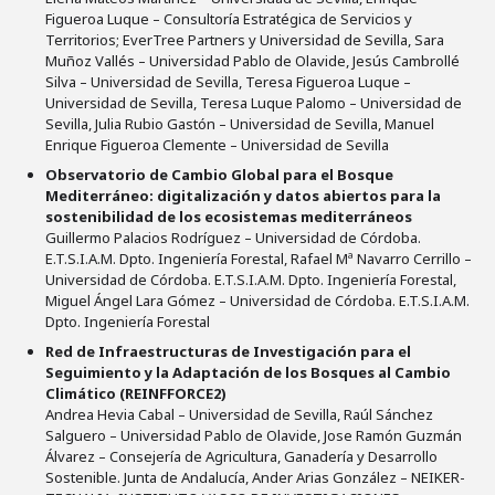
Figueroa Luque – Consultoría Estratégica de Servicios y
Territorios; EverTree Partners y Universidad de Sevilla, Sara
Muñoz Vallés – Universidad Pablo de Olavide, Jesús Cambrollé
Silva – Universidad de Sevilla, Teresa Figueroa Luque –
Universidad de Sevilla, Teresa Luque Palomo – Universidad de
Sevilla, Julia Rubio Gastón – Universidad de Sevilla, Manuel
Enrique Figueroa Clemente – Universidad de Sevilla
Observatorio de Cambio Global para el Bosque
Mediterráneo: digitalización y datos abiertos para la
sostenibilidad de los ecosistemas mediterráneos
Guillermo Palacios Rodríguez – Universidad de Córdoba.
E.T.S.I.A.M. Dpto. Ingeniería Forestal, Rafael Mª Navarro Cerrillo –
Universidad de Córdoba. E.T.S.I.A.M. Dpto. Ingeniería Forestal,
Miguel Ángel Lara Gómez – Universidad de Córdoba. E.T.S.I.A.M.
Dpto. Ingeniería Forestal
Red de Infraestructuras de Investigación para el
Seguimiento y la Adaptación de los Bosques al Cambio
Climático (REINFFORCE2)
Andrea Hevia Cabal – Universidad de Sevilla, Raúl Sánchez
Salguero – Universidad Pablo de Olavide, Jose Ramón Guzmán
Álvarez – Consejería de Agricultura, Ganadería y Desarrollo
Sostenible. Junta de Andalucía, Ander Arias González – NEIKER-