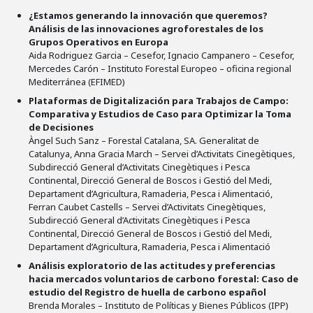
¿Estamos generando la innovación que queremos?
Análisis de las innovaciones agroforestales de los
Grupos Operativos en Europa
Aida Rodriguez Garcia – Cesefor, Ignacio Campanero – Cesefor,
Mercedes Carón – Instituto Forestal Europeo – oficina regional
Mediterránea (EFIMED)
Plataformas de Digitalización para Trabajos de Campo:
Comparativa y Estudios de Caso para Optimizar la Toma
de Decisiones
Àngel Such Sanz – Forestal Catalana, SA. Generalitat de
Catalunya, Anna Gracia March – Servei d’Activitats Cinegètiques,
Subdirecció General d’Activitats Cinegètiques i Pesca
Continental, Direcció General de Boscos i Gestió del Medi,
Departament d’Agricultura, Ramaderia, Pesca i Alimentació,
Ferran Caubet Castells – Servei d’Activitats Cinegètiques,
Subdirecció General d’Activitats Cinegètiques i Pesca
Continental, Direcció General de Boscos i Gestió del Medi,
Departament d’Agricultura, Ramaderia, Pesca i Alimentació
Análisis exploratorio de las actitudes y preferencias
hacia mercados voluntarios de carbono forestal: Caso de
estudio del Registro de huella de carbono español
Brenda Morales – Instituto de Políticas y Bienes Públicos (IPP)