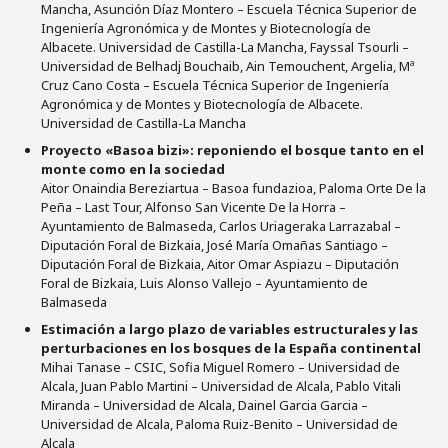
Mancha, Asunción Díaz Montero – Escuela Técnica Superior de
Ingeniería Agronómica y de Montes y Biotecnología de
Albacete. Universidad de Castilla-La Mancha, Fayssal Tsourli –
Universidad de Belhadj Bouchaib, Ain Temouchent, Argelia, Mª
Cruz Cano Costa – Escuela Técnica Superior de Ingeniería
Agronómica y de Montes y Biotecnología de Albacete.
Universidad de Castilla-La Mancha
Proyecto «Basoa bizi»: reponiendo el bosque tanto en el
monte como en la sociedad
Aitor Onaindia Bereziartua – Basoa fundazioa, Paloma Orte De la
Peña – Last Tour, Alfonso San Vicente De la Horra –
Ayuntamiento de Balmaseda, Carlos Uriageraka Larrazabal –
Diputación Foral de Bizkaia, José María Omañas Santiago –
Diputación Foral de Bizkaia, Aitor Omar Aspiazu – Diputación
Foral de Bizkaia, Luis Alonso Vallejo – Ayuntamiento de
Balmaseda
Estimación a largo plazo de variables estructurales y las
perturbaciones en los bosques de la España continental
Mihai Tanase – CSIC, Sofia Miguel Romero – Universidad de
Alcala, Juan Pablo Martini – Universidad de Alcala, Pablo Vitali
Miranda – Universidad de Alcala, Dainel Garcia Garcia –
Universidad de Alcala, Paloma Ruiz-Benito – Universidad de
Alcala