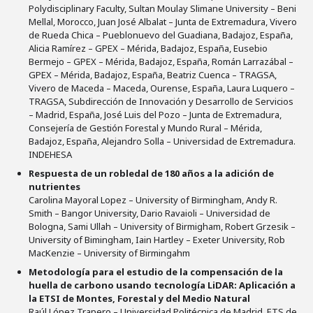
Polydisciplinary Faculty, Sultan Moulay Slimane University – Beni
Mellal, Morocco, Juan José Albalat – Junta de Extremadura, Vivero
de Rueda Chica – Pueblonuevo del Guadiana, Badajoz, España,
Alicia Ramírez – GPEX – Mérida, Badajoz, España, Eusebio
Bermejo – GPEX – Mérida, Badajoz, España, Román Larrazábal –
GPEX – Mérida, Badajoz, España, Beatriz Cuenca – TRAGSA,
Vivero de Maceda – Maceda, Ourense, España, Laura Luquero –
TRAGSA, Subdirección de Innovación y Desarrollo de Servicios
– Madrid, España, José Luis del Pozo – Junta de Extremadura,
Consejería de Gestión Forestal y Mundo Rural – Mérida,
Badajoz, España, Alejandro Solla – Universidad de Extremadura.
INDEHESA
Respuesta de un robledal de 180 años a la adición de
nutrientes
Carolina Mayoral Lopez – University of Birmingham, Andy R.
Smith – Bangor University, Dario Ravaioli – Universidad de
Bologna, Sami Ullah – University of Birmigham, Robert Grzesik –
University of Bimingham, Iain Hartley – Exeter University, Rob
MacKenzie – University of Birmingahm
Metodología para el estudio de la compensación de la
huella de carbono usando tecnología LiDAR: Aplicación a
la ETSI de Montes, Forestal y del Medio Natural
Raúl López Trapero – Universidad Politécnica de Madrid. ETS de