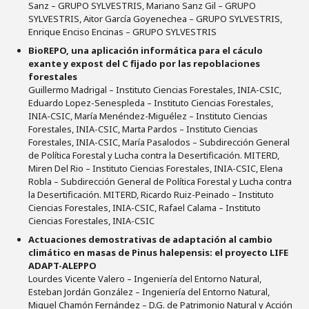
Sanz – GRUPO SYLVESTRIS, Mariano Sanz Gil – GRUPO
SYLVESTRIS, Aitor García Goyenechea – GRUPO SYLVESTRIS,
Enrique Enciso Encinas – GRUPO SYLVESTRIS
BioREPO, una aplicación informática para el cáculo
exante y expost del C fijado por las repoblaciones
forestales
Guillermo Madrigal – Instituto Ciencias Forestales, INIA-CSIC,
Eduardo Lopez-Senespleda – Instituto Ciencias Forestales,
INIA-CSIC, María Menéndez-Miguélez – Instituto Ciencias
Forestales, INIA-CSIC, Marta Pardos – Instituto Ciencias
Forestales, INIA-CSIC, María Pasalodos – Subdirección General
de Política Forestal y Lucha contra la Desertificación. MITERD,
Miren Del Rio – Instituto Ciencias Forestales, INIA-CSIC, Elena
Robla – Subdirección General de Política Forestal y Lucha contra
la Desertificación. MITERD, Ricardo Ruiz-Peinado – Instituto
Ciencias Forestales, INIA-CSIC, Rafael Calama – Instituto
Ciencias Forestales, INIA-CSIC
Actuaciones demostrativas de adaptación al cambio
climático en masas de Pinus halepensis: el proyecto LIFE
ADAPT-ALEPPO
Lourdes Vicente Valero – Ingeniería del Entorno Natural,
Esteban Jordán González – Ingeniería del Entorno Natural,
Miguel Chamón Fernández – D.G. de Patrimonio Natural y Acción