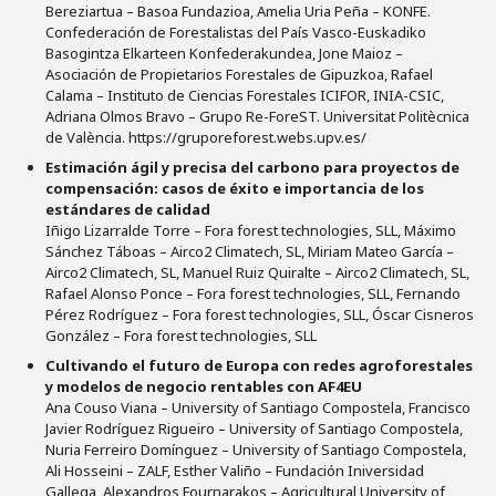
Bereziartua – Basoa Fundazioa, Amelia Uria Peña – KONFE.
Confederación de Forestalistas del País Vasco-Euskadiko
Basogintza Elkarteen Konfederakundea, Jone Maioz –
Asociación de Propietarios Forestales de Gipuzkoa, Rafael
Calama – Instituto de Ciencias Forestales ICIFOR, INIA-CSIC,
Adriana Olmos Bravo – Grupo Re-ForeST. Universitat Politècnica
de València. https://gruporeforest.webs.upv.es/
Estimación ágil y precisa del carbono para proyectos de
compensación: casos de éxito e importancia de los
estándares de calidad
Iñigo Lizarralde Torre – Fora forest technologies, SLL, Máximo
Sánchez Táboas – Airco2 Climatech, SL, Miriam Mateo García –
Airco2 Climatech, SL, Manuel Ruiz Quiralte – Airco2 Climatech, SL,
Rafael Alonso Ponce – Fora forest technologies, SLL, Fernando
Pérez Rodríguez – Fora forest technologies, SLL, Óscar Cisneros
González – Fora forest technologies, SLL
Cultivando el futuro de Europa con redes agroforestales
y modelos de negocio rentables con AF4EU
Ana Couso Viana – University of Santiago Compostela, Francisco
Javier Rodríguez Rigueiro – University of Santiago Compostela,
Nuria Ferreiro Domínguez – University of Santiago Compostela,
Ali Hosseini – ZALF, Esther Valiño – Fundación Iniversidad
Gallega, Alexandros Fournarakos – Agricultural University of