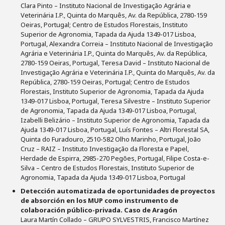
Clara Pinto – Instituto Nacional de Investigação Agrária e
Veterinária I.P., Quinta do Marquês, Av. da República, 2780-159
Oeiras, Portugal; Centro de Estudos Florestais, Instituto
Superior de Agronomia, Tapada da Ajuda 1349-017 Lisboa,
Portugal, Alexandra Correia – Instituto Nacional de Investigação
Agrária e Veterinária I.P., Quinta do Marquês, Av. da República,
2780-159 Oeiras, Portugal, Teresa David – Instituto Nacional de
Investigação Agrária e Veterinária I.P., Quinta do Marquês, Av. da
República, 2780-159 Oeiras, Portugal; Centro de Estudos
Florestais, Instituto Superior de Agronomia, Tapada da Ajuda
1349-017 Lisboa, Portugal, Teresa Silvestre – Instituto Superior
de Agronomia, Tapada da Ajuda 1349-017 Lisboa, Portugal,
Izabelli Belizário – Instituto Superior de Agronomia, Tapada da
Ajuda 1349-017 Lisboa, Portugal, Luís Fontes – Altri Florestal SA,
Quinta do Furadouro, 2510-582 Olho Marinho, Portugal, João
Cruz – RAIZ – Instituto Investigação da Floresta e Papel,
Herdade de Espirra, 2985-270 Pegões, Portugal, Filipe Costa-e-
Silva – Centro de Estudos Florestais, Instituto Superior de
Agronomia, Tapada da Ajuda 1349-017 Lisboa, Portugal
Detección automatizada de oportunidades de proyectos
de absorción en los MUP como instrumento de
colaboración público-privada. Caso de Aragón
Laura Martín Collado – GRUPO SYLVESTRIS, Francisco Martínez