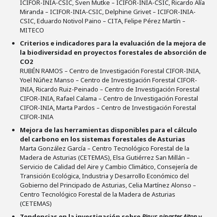
ICIFOR-INIA-CSIC, Sven Mutke – ICIFOR-INIA-CSIC, Ricardo Alía
Miranda – ICIFOR-INIA-CSIC, Delphine Grivet – ICIFOR-INIA-
CSIC, Eduardo Notivol Paino – CITA, Felipe Pérez Martín –
MITECO
Criterios e indicadores para la evaluación de la mejora de
la biodiversidad en proyectos forestales de absorción de
CO2
RUBÉN RAMOS – Centro de Investigación Forestal CIFOR-INIA,
Yoel Núñez Manso – Centro de Investigación Forestal CIFOR-
INIA, Ricardo Ruiz-Peinado – Centro de Investigación Forestal
CIFOR-INIA, Rafael Calama – Centro de Investigación Forestal
CIFOR-INIA, Marta Pardos – Centro de Investigación Forestal
CIFOR-INIA
Mejora de las herramientas disponibles para el cálculo
del carbono en los sistemas forestales de Asturias
Marta González García – Centro Tecnológico Forestal de la
Madera de Asturias (CETEMAS), Elsa Gutiérrez San Millán –
Servicio de Calidad del Aire y Cambio Climático, Consejería de
Transición Ecológica, Industria y Desarrollo Económico del
Gobierno del Principado de Asturias, Celia Martínez Alonso –
Centro Tecnológico Forestal de la Madera de Asturias
(CETEMAS)
Tendencias en la investigación sobre
Pinus pinaster Aiton
y