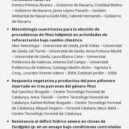
Irantzu Primicia Álvarez – Gobierno de Navarra, Cristóbal Molina
– Gobierno de Navarra, Javier López-Pasarín – Gestión
Ambiental de Navarra (GAN-NIK), Salomé Hernando – Gobierno
de Navarra
Metodología cuantitativa para la elección de
procedencias de
Pinus halepensis
en actividades de
reforestación bajo cambio climático
Aitor Ameztegui – Universitat de Lleida, Jordi Voltas – Universitat
de Lleida, Gil Torné – Universitat de Lleida, Anna Fontova-Musté
– Universitat de Lleida, Laura Blanco Cano – Universitat
Politècnica de Valéncia, Antonio Del Campo – Universitat
Politècnica de Valéncia, Santiago Martín-Alcón – Agresta S.
Coop., Lourdes Vicente Valero – IDEN, Esteban Jordán – IDEN
Respuesta vegetativa y productiva del pino piñonero
injertado en tres patrones del género
Pinus
Rut Sanchez-Bragado – Centre Tecnològic Forestal de
Catalunya, Anna Teixidó – Centre Tecnològic Forestal de
Catalunya, Karlem Richter Bragado – Centre Tecnològic Forestal
de Catalunya, Miquel Segarra – Forestal Catalana, Neus Aletà –
Centre Tecnològic Forestal de Catalunya
Resistencia al déficit hídrico severo en clones de
Eucalyptus sp.
en un ensayo bajo condiciones controladas