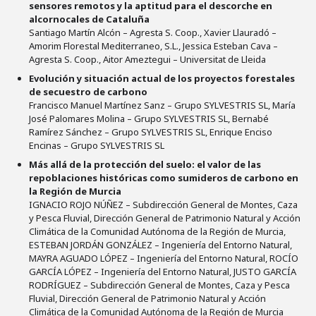
sensores remotos y la aptitud para el descorche en
alcornocales de Cataluña
Santiago Martín Alcón – Agresta S. Coop., Xavier Llauradó –
Amorim Florestal Mediterraneo, S.L., Jessica Esteban Cava –
Agresta S. Coop., Aitor Ameztegui – Universitat de Lleida
Evolución y situación actual de los proyectos forestales
de secuestro de carbono
Francisco Manuel Martínez Sanz – Grupo SYLVESTRIS SL, María
José Palomares Molina – Grupo SYLVESTRIS SL, Bernabé
Ramírez Sánchez – Grupo SYLVESTRIS SL, Enrique Enciso
Encinas – Grupo SYLVESTRIS SL
Más allá de la protección del suelo: el valor de las
repoblaciones históricas como sumideros de carbono en
la Región de Murcia
IGNACIO ROJO NÚÑEZ – Subdirección General de Montes, Caza
y Pesca Fluvial, Dirección General de Patrimonio Natural y Acción
Climática de la Comunidad Autónoma de la Región de Murcia,
ESTEBAN JORDÁN GONZÁLEZ – Ingeniería del Entorno Natural,
MAYRA AGUADO LÓPEZ – Ingeniería del Entorno Natural, ROCÍO
GARCÍA LÓPEZ – Ingeniería del Entorno Natural, JUSTO GARCÍA
RODRÍGUEZ – Subdirección General de Montes, Caza y Pesca
Fluvial, Dirección General de Patrimonio Natural y Acción
Climática de la Comunidad Autónoma de la Región de Murcia