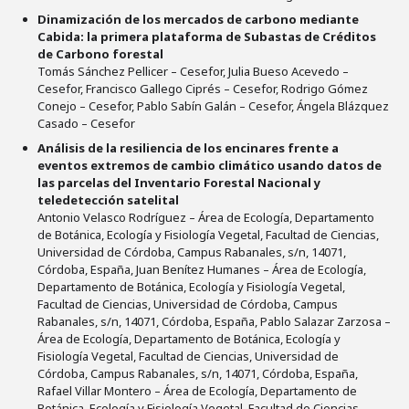
Dinamización de los mercados de carbono mediante
Cabida: la primera plataforma de Subastas de Créditos
de Carbono forestal
Tomás Sánchez Pellicer – Cesefor, Julia Bueso Acevedo –
Cesefor, Francisco Gallego Ciprés – Cesefor, Rodrigo Gómez
Conejo – Cesefor, Pablo Sabín Galán – Cesefor, Ángela Blázquez
Casado – Cesefor
Análisis de la resiliencia de los encinares frente a
eventos extremos de cambio climático usando datos de
las parcelas del Inventario Forestal Nacional y
teledetección satelital
Antonio Velasco Rodríguez – Área de Ecología, Departamento
de Botánica, Ecología y Fisiología Vegetal, Facultad de Ciencias,
Universidad de Córdoba, Campus Rabanales, s/n, 14071,
Córdoba, España, Juan Benítez Humanes – Área de Ecología,
Departamento de Botánica, Ecología y Fisiología Vegetal,
Facultad de Ciencias, Universidad de Córdoba, Campus
Rabanales, s/n, 14071, Córdoba, España, Pablo Salazar Zarzosa –
Área de Ecología, Departamento de Botánica, Ecología y
Fisiología Vegetal, Facultad de Ciencias, Universidad de
Córdoba, Campus Rabanales, s/n, 14071, Córdoba, España,
Rafael Villar Montero – Área de Ecología, Departamento de
Botánica, Ecología y Fisiología Vegetal, Facultad de Ciencias,