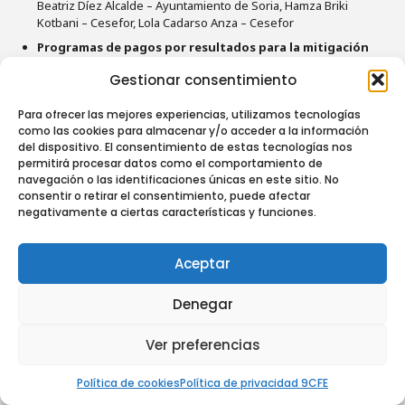
Beatriz Díez Alcalde – Ayuntamiento de Soria, Hamza Briki
Kotbani – Cesefor, Lola Cadarso Anza – Cesefor
Programas de pagos por resultados para la mitigación
del riesgo de incendios forestales: investigando las
Gestionar consentimiento
preferencias de los ganaderos mediante valoración
económica deliberativa
Para ofrecer las mejores experiencias, utilizamos tecnologías
Elsa Varela – Consejo Superior de Investigaciones Científicas.
como las cookies para almacenar y/o acceder a la información
Instituto de Políticas y Bienes Públicos, Ana María Olaizola –
del dispositivo. El consentimiento de estas tecnologías nos
Universidad de Zaragoza, Mario Soliño – Consejo Superior de
permitirá procesar datos como el comportamiento de
Investigaciones Científicas. Instituto de Investigaciones
navegación o las identificaciones únicas en este sitio. No
Marinas
consentir o retirar el consentimiento, puede afectar
25 años de recorrido del sector forestal y desarrollo de la
negativamente a ciertas características y funciones.
consultoría forestal en España
Beatriz de Torre Barrio – Agresta S. Coop., Jose Luís Tomé
Morán – Agresta S. Coop., Felipe Martínez Peña – Agresta S.
Aceptar
Coop., Pablo Ascasibar Allona – Agresta S. Coop., Jorge Cantón
Megía – Agresta S. Coop.
Denegar
UGC – Modelo innovador de gestión conjunta en
minifundios
Ver preferencias
Susana Morais – The Navigator Company, Filipe Louro – The
Navigator Company, Jorge Sousa – Organização Florestal
Política de cookies
Política de privacidad 9CFE
Atlantis, João Viana – Organização Florestal Atlantis, António