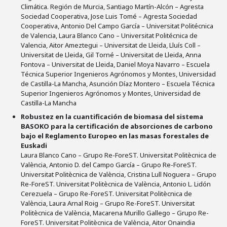
Climática. Región de Murcia, Santiago Martín-Alcón – Agresta
Sociedad Cooperativa, Jose Luis Tomé – Agresta Sociedad
Cooperativa, Antonio Del Campo García – Universitat Politécnica
de Valencia, Laura Blanco Cano – Universitat Politécnica de
Valencia, Aitor Ameztegui – Universitat de Lleida, Lluís Coll –
Universitat de Lleida, Gil Torné – Universitat de Lleida, Anna
Fontova – Universitat de Lleida, Daniel Moya Navarro – Escuela
Técnica Superior Ingenieros Agrónomos y Montes, Universidad
de Castilla-La Mancha, Asunción Díaz Montero – Escuela Técnica
Superior Ingenieros Agrónomos y Montes, Universidad de
Castilla-La Mancha
Robustez en la cuantificación de biomasa del sistema
BASOKO para la certificación de absorciones de carbono
bajo el Reglamento Europeo en las masas forestales de
Euskadi
Laura Blanco Cano – Grupo Re-ForeST. Universitat Politècnica de
València, Antonio D. del Campo García – Grupo Re-ForeST.
Universitat Politècnica de València, Cristina Lull Noguera – Grupo
Re-ForeST. Universitat Politècnica de València, Antonio L. Lidón
Cerezuela – Grupo Re-ForeST. Universitat Politècnica de
València, Laura Arnal Roig – Grupo Re-ForeST. Universitat
Politècnica de València, Macarena Murillo Gallego – Grupo Re-
ForeST. Universitat Politècnica de València, Aitor Onaindia