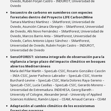
Oviedo, Rubén Forján Castro – INDUROT, Universidad de
Oviedo
Secuestro de carbono en sumideros con especies
forestales dentro del Proyecto LIFE Carbon2Mine
Tamara Martínez Martínez – SMartForest, Universidad de
Oviedo, Asunción Cámara Obregón – SMartForest, Universidad
de Oviedo, Alís Novo Fernández – SMartForest, Universidad de
Oviedo, Marcos Barrio Anta – SMartForest, Universidad de
Oviedo, Carlos Antonio López Sánchez – SMartForest,
Universidad de Oviedo, Rubén Forján Castro – INDUROT,
Universidad de Oviedo
SensOFOREST: sistema integrado de observación para la
vigilancia a largo plazo del impacto climático en bosques
abiertos Mediterráneos
María del Pilar Martín – SpecLab-CSIC, Rosario González-Cascón
– INIA-CSIC, Javier Pacheco-Labrador – SpecLab-CSIC, Vicente
Burchard-Levine – SpecLab-CSIC, María Dolores Raya-Sereno –
SpecLab-CSIC, Lucía Casillas – SpecLab-CSIC, Gerardo Moreno –
Universidad de Extremadura. INDEHESA, Georg Bareth –
University of Cologne, Alexander Jenal – University of Applied
Sciences Koblenz, Ramón López – CEAM, Arnaud Carrara – CEAM
Adaptación al cambio climático de los ecosistemas
forestales navarros