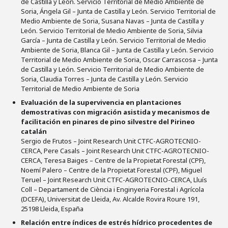
de Castilla y León. Servicio Territorial de Medio Ambiente de
Soria, Ángela Gil – Junta de Castilla y León. Servicio Territorial de
Medio Ambiente de Soria, Susana Navas – Junta de Castilla y
León. Servicio Territorial de Medio Ambiente de Soria, Silvia
García – Junta de Castilla y León. Servicio Territorial de Medio
Ambiente de Soria, Blanca Gil – Junta de Castilla y León. Servicio
Territorial de Medio Ambiente de Soria, Oscar Carrascosa – Junta
de Castilla y León. Servicio Territorial de Medio Ambiente de
Soria, Claudia Torres – Junta de Castilla y León. Servicio
Territorial de Medio Ambiente de Soria
Evaluación de la supervivencia en plantaciones
demostrativas con migración asistida y mecanismos de
facilitación en pinares de pino silvestre del Pirineo
catalán
Sergio de Frutos – Joint Research Unit CTFC-AGROTECNIO-
CERCA, Pere Casals – Joint Research Unit CTFC-AGROTECNIO-
CERCA, Teresa Baiges – Centre de la Propietat Forestal (CPF),
Noemí Palero – Centre de la Propietat Forestal (CPF), Miguel
Teruel – Joint Research Unit CTFC-AGROTECNIO-CERCA, Lluís
Coll – Departament de Ciència i Enginyeria Forestal i Agrícola
(DCEFA), Universitat de Lleida, Av. Alcalde Rovira Roure 191,
25198 Lleida, España
Relación entre índices de estrés hídrico procedentes de