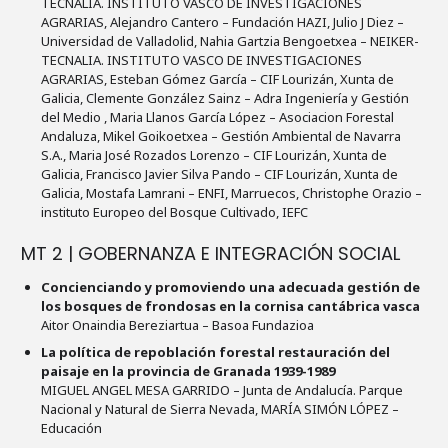
TECNALIA. INSTITUTO VASCO DE INVESTIGACIONES
AGRARIAS, Alejandro Cantero – Fundación HAZI, Julio J Diez –
Universidad de Valladolid, Nahia Gartzia Bengoetxea – NEIKER-
TECNALIA. INSTITUTO VASCO DE INVESTIGACIONES
AGRARIAS, Esteban Gómez García – CIF Lourizán, Xunta de
Galicia, Clemente González Sainz – Adra Ingeniería y Gestión
del Medio , Maria Llanos García López – Asociacion Forestal
Andaluza, Mikel Goikoetxea – Gestión Ambiental de Navarra
S.A., Maria José Rozados Lorenzo – CIF Lourizán, Xunta de
Galicia, Francisco Javier Silva Pando – CIF Lourizán, Xunta de
Galicia, Mostafa Lamrani – ENFI, Marruecos, Christophe Orazio –
instituto Europeo del Bosque Cultivado, IEFC
MT 2 | GOBERNANZA E INTEGRACIÓN SOCIAL
Concienciando y promoviendo una adecuada gestión de
los bosques de frondosas en la cornisa cantábrica vasca
Aitor Onaindia Bereziartua – Basoa Fundazioa
La política de repoblación forestal restauración del
paisaje en la provincia de Granada 1939-1989
MIGUEL ANGEL MESA GARRIDO – Junta de Andalucía. Parque
Nacional y Natural de Sierra Nevada, MARÍA SIMÓN LÓPEZ –
Educación