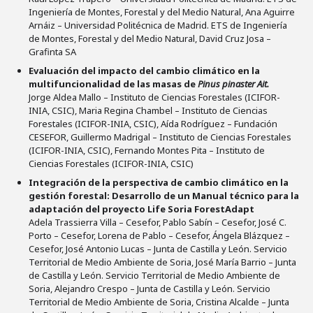
Ingeniería de Montes, Forestal y del Medio Natural, Ana Aguirre
Arnáiz – Universidad Politécnica de Madrid. ETS de Ingeniería
de Montes, Forestal y del Medio Natural, David Cruz Josa –
Grafinta SA
Evaluación del impacto del cambio climático en la
multifuncionalidad de las masas de
Pinus pinaster Ait.
Jorge Aldea Mallo – Instituto de Ciencias Forestales (ICIFOR-
INIA, CSIC), Maria Regina Chambel – Instituto de Ciencias
Forestales (ICIFOR-INIA, CSIC), Aída Rodríguez – Fundación
CESEFOR, Guillermo Madrigal – Instituto de Ciencias Forestales
(ICIFOR-INIA, CSIC), Fernando Montes Pita – Instituto de
Ciencias Forestales (ICIFOR-INIA, CSIC)
Integración de la perspectiva de cambio climático en la
gestión forestal: Desarrollo de un Manual técnico para la
adaptación del proyecto Life Soria ForestAdapt
Adela Trassierra Villa – Cesefor, Pablo Sabín – Cesefor, José C.
Porto – Cesefor, Lorena de Pablo – Cesefor, Ángela Blázquez –
Cesefor, José Antonio Lucas – Junta de Castilla y León. Servicio
Territorial de Medio Ambiente de Soria, José María Barrio – Junta
de Castilla y León. Servicio Territorial de Medio Ambiente de
Soria, Alejandro Crespo – Junta de Castilla y León. Servicio
Territorial de Medio Ambiente de Soria, Cristina Alcalde – Junta