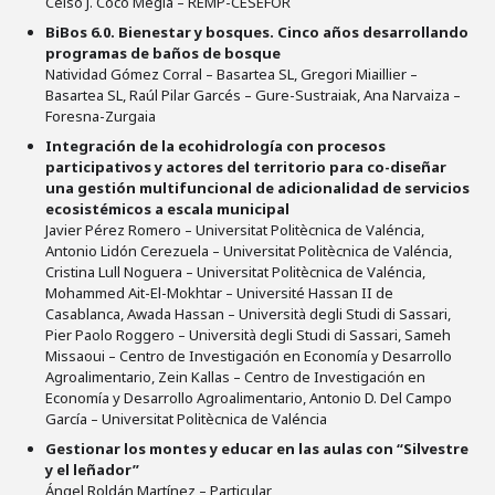
Celso J. Coco Megía – REMP-CESEFOR
BiBos 6.0. Bienestar y bosques. Cinco años desarrollando
programas de baños de bosque
Natividad Gómez Corral – Basartea SL, Gregori Miaillier –
Basartea SL, Raúl Pilar Garcés – Gure-Sustraiak, Ana Narvaiza –
Foresna-Zurgaia
Integración de la ecohidrología con procesos
participativos y actores del territorio para co-diseñar
una gestión multifuncional de adicionalidad de servicios
ecosistémicos a escala municipal
Javier Pérez Romero – Universitat Politècnica de Valéncia,
Antonio Lidón Cerezuela – Universitat Politècnica de Valéncia,
Cristina Lull Noguera – Universitat Politècnica de Valéncia,
Mohammed Ait-El-Mokhtar – Université Hassan II de
Casablanca, Awada Hassan – Università degli Studi di Sassari,
Pier Paolo Roggero – Università degli Studi di Sassari, Sameh
Missaoui – Centro de Investigación en Economía y Desarrollo
Agroalimentario, Zein Kallas – Centro de Investigación en
Economía y Desarrollo Agroalimentario, Antonio D. Del Campo
García – Universitat Politècnica de Valéncia
Gestionar los montes y educar en las aulas con “Silvestre
y el leñador”
Ángel Roldán Martínez – Particular