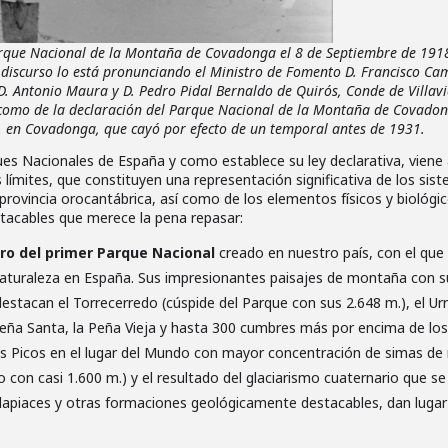
arque Nacional de la Montaña de Covadonga el 8 de Septiembre de 1918,
El discurso lo está pronunciando el Ministro de Fomento D. Francisco Cam
 D. Antonio Maura y D. Pedro Pidal Bernaldo de Quirós, Conde de Villavi
como de la declaración del Parque Nacional de la Montaña de Covadonga
pe, en Covadonga, que cayó por efecto de un temporal antes de 1931.
es Nacionales de España y como establece su ley declarativa, viene a
 límites, que constituyen una representación significativa de los sis
provincia orocantábrica, así como de los elementos físicos y biológic
stacables que merece la pena repasar:
ro del primer Parque Nacional
creado en nuestro país, con el que 
naturaleza en España. Sus impresionantes paisajes de montaña con s
estacan el Torrecerredo (cúspide del Parque con sus 2.648 m.), el Urr
Peña Santa, la Peña Vieja y hasta 300 cumbres más por encima de los 
os Picos en el lugar del Mundo con mayor concentración de simas de
ro con casi 1.600 m.) y el resultado del glaciarismo cuaternario que
, lapiaces y otras formaciones geológicamente destacables, dan lugar