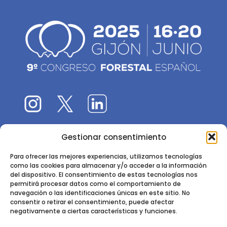
Gestionar consentimiento
El 9CFE es una actividad promovida por la
Sociedad
Española de Ciencias Forestales
Para ofrecer las mejores experiencias, utilizamos tecnologías
como las cookies para almacenar y/o acceder a la información
Instituto de Ciencias Forestales, INIA-CSIC
del dispositivo. El consentimiento de estas tecnologías nos
permitirá procesar datos como el comportamiento de
Ctra. de la Coruña km 7,5 - 28040 Madrid
navegación o las identificaciones únicas en este sitio. No
consentir o retirar el consentimiento, puede afectar
negativamente a ciertas características y funciones.