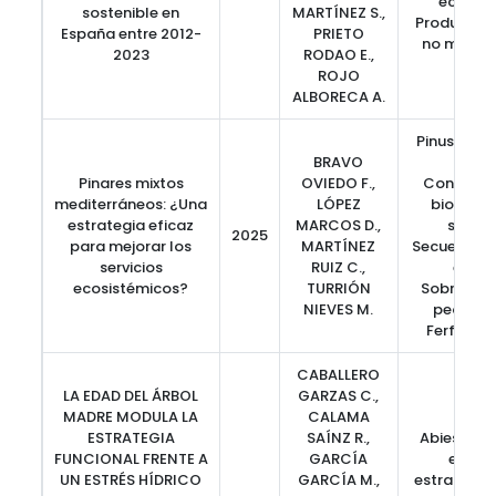
ecosist
sostenible en
MARTÍNEZ S.,
Productos 
España entre 2012-
PRIETO
no madera
2023
RODAO E.,
ROJO
ALBORECA A.
Pinus sylve
BRAVO
pina
Pinares mixtos
OVIEDO F.,
Conservac
mediterráneos: ¿Una
LÓPEZ
biodiver
estrategia eficaz
MARCOS D.,
sotob
2025
para mejorar los
MARTÍNEZ
Secuestro 
servicios
RUIZ C.,
en el 
ecosistémicos?
TURRIÓN
Sobrerend
NIEVES M.
pequeña
Ferfilida
CABALLERO
LA EDAD DEL ÁRBOL
GARZAS C.,
MADRE MODULA LA
CALAMA
ESTRATEGIA
SAÍNZ R.,
Abies alb
FUNCIONAL FRENTE A
GARCÍA
enveje
UN ESTRÉS HÍDRICO
GARCÍA M.,
estrategia