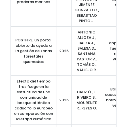
praderas marinas
JIMÉNEZ
reduc
GONZALO C.,
SEBASTIAO
PINTO J.
ANTONIO
ALLOZA J.,
POSTFIRE, un portal
BAEZA J.,
app, eros
abierto de ayuda a
SALESA D.,
fuego, re
la gestión de zonas
2025
SANTANA
restau
forestales
PASTOR V.,
Vulnera
quemadas
TOMÁS O.,
VALLEJO R.
Efecto del tiempo
tras fuego en la
Bosque a
estructura de una
CRUZ Ó., F.
caducifolio
comunidad de
RIVEIRO S.,
2025
horizontal,
bosque atlántico
MOURENTE
vertical
caducifolio europeo
R., REYES O.
resil
en comparación con
la etapa climácica