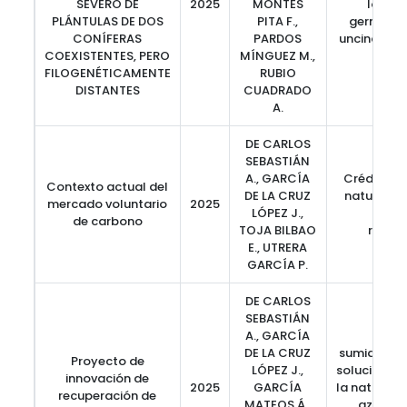
SEVERO DE
2025
MONTES
los re
PLÁNTULAS DE DOS
PITA F.,
germinaci
CONÍFERAS
PARDOS
uncinata, t
COEXISTENTES, PERO
MÍNGUEZ M.,
la s
FILOGENÉTICAMENTE
RUBIO
DISTANTES
CUADRADO
A.
DE CARLOS
SEBASTIÁN
A., GARCÍA
Créditos, 
Contexto actual del
DE LA CRUZ
naturales,
mercado voluntario
2025
LÓPEZ J.,
emisi
de carbono
TOJA BILBAO
reduc
E., UTRERA
GARCÍA P.
DE CARLOS
SEBASTIÁN
A., GARCÍA
DE LA CRUZ
sumidero d
Proyecto de
LÓPEZ J.,
soluciones
innovación de
2025
GARCÍA
la naturale
recuperación de
MATEOS Á.,
azul, ab