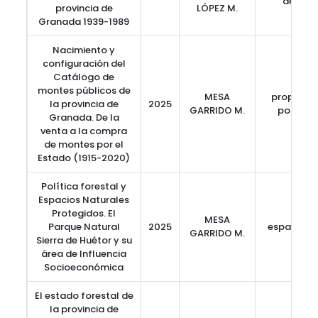
defore
provincia de
LÓPEZ M.
Granada 1939-1989
Nacimiento y
configuración del
Catálogo de
montes públicos de
MESA
propiedad
la provincia de
2025
GARRIDO M.
política
Granada. De la
venta a la compra
de montes por el
Estado (1915-2020)
Política forestal y
Espacios Naturales
Protegidos. El
MESA
Parque Natural
2025
espacios 
GARRIDO M.
Sierra de Huétor y su
área de Influencia
Socioeconómica
El estado forestal de
la provincia de