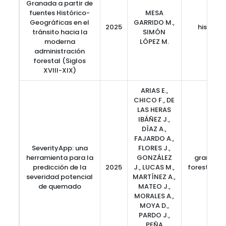
Granada a partir de
fuentes Histórico-
MESA
Geográficas en el
GARRIDO M.,
2025
historia
tránsito hacia la
SIMÓN
moderna
LÓPEZ M.
administración
forestal (Siglos
XVIII-XIX)
ARIAS E.,
CHICO F., DE
LAS HERAS
IBÁÑEZ J.,
DÍAZ A.,
FAJARDO A.,
SeverityApp: una
FLORES J.,
herramienta para la
GONZÁLEZ
grandes 
predicción de la
2025
J., LUCAS M.,
forestales,
severidad potencial
MARTÍNEZ A.,
Seve
de quemado
MATEO J.,
MORALES A.,
MOYA D.,
PARDO J.,
PEÑA