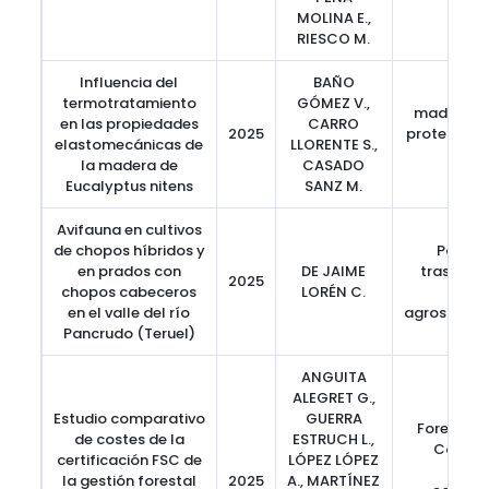
MOLINA E.,
RIESCO M.
Influencia del
BAÑO
termotratamiento
GÓMEZ V.,
madera es
en las propiedades
CARRO
2025
protección
elastomecánicas de
LLORENTE S.,
circ
la madera de
CASADO
Eucalyptus nitens
SANZ M.
Avifauna en cultivos
de chopos híbridos y
Populic
en prados con
DE JAIME
trasmoch
2025
chopos cabeceros
LORÉN C.
ribe
en el valle del río
agrosilvop
Pancrudo (Teruel)
ANGUITA
ALEGRET G.,
Estudio comparativo
GUERRA
Forest St
de costes de la
ESTRUCH L.,
Council
certificación FSC de
LÓPEZ LÓPEZ
serv
la gestión forestal
2025
A., MARTÍNEZ