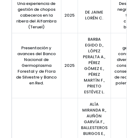
Una experiencia de
Desmoch
gestión de chopos
negro, go
DE JAIME
cabeceros en la
2025
trasm
LORÉN C.
ribera del Alfambra
conser
(Teruel)
biodiv
BARBA
banc
EGIDO D.,
Presentación y
germop
LÓPEZ
avances del Banco
conservac
PERALTA A.,
Nacional de
diversidad
PÉREZ
Germoplasma
2025
conservaci
GÓMEZ E.,
Forestal y de Flora
conservaci
PÉREZ
de Silvestre y Banco
de recursos
MARTÍN F.,
en Red.
polen, semi
PRIETO
de d
ESTÉVEZ L.
ALÍA
MIRANDA R.,
AUÑÓN
GARVÍA F.,
BALLESTEROS
BURGOS E.,