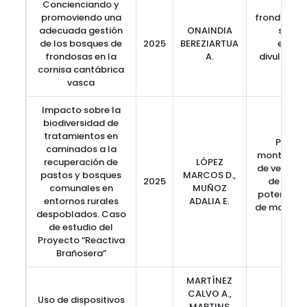
Concienciando y
promoviendo una
frondosas,
adecuada gestión
ONAINDIA
selvic
de los bosques de
2025
BEREZIARTUA
educa
frondosas en la
A.
divulgació
cornisa cantábrica
fore
vasca
Impacto sobre la
biodiversidad de
tratamientos en
Pastiz
caminados a la
montaña, I
recuperación de
LÓPEZ
de vegetac
pastos y bosques
MARCOS D.,
2025
de biodi
comunales en
MUÑOZ
potencial,
entornos rurales
ADALIA E.
de matorra
despoblados. Caso
Palen
de estudio del
Proyecto “Reactiva
Brañosera”
MARTÍNEZ
CALVO A.,
Uso de dispositivos
MARTINS