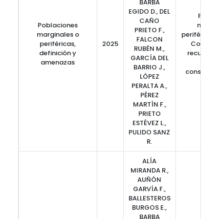
BARBA
EGIDO D., DEL
Pobla
CAÑO
Poblaciones
margin
PRIETO F.,
marginales o
periféricas
FALCON
periféricas,
2025
Conserv
RUBÉN M.,
definición y
recursos 
GARCÍA DEL
amenazas
fores
BARRIO J.,
conservaci
LÓPEZ
PERALTA A.,
PÉREZ
MARTÍN F.,
PRIETO
ESTÉVEZ L.,
PULIDO SANZ
R.
ALÍA
MIRANDA R.,
AUÑÓN
GARVÍA F.,
BALLESTEROS
BURGOS E.,
BARBA