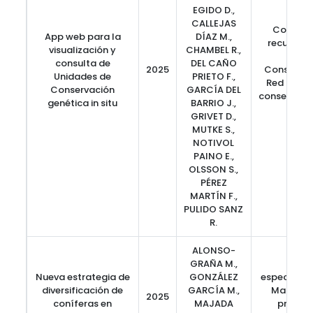
EGIDO D.,
CALLEJAS
Conserv
App web para la
DÍAZ M.,
recursos 
visualización y
CHAMBEL R.,
fores
consulta de
DEL CAÑO
2025
Conservaci
Unidades de
PRIETO F.,
Red de un
Conservación
GARCÍA DEL
conservaci
genética in situ
BARRIO J.,
in 
GRIVET D.,
MUTKE S.,
NOTIVOL
PAINO E.,
OLSSON S.,
PÉREZ
MARTÍN F.,
PULIDO SANZ
R.
ALONSO-
GRAÑA M.,
Nueva estrategia de
GONZÁLEZ
especies al
diversificación de
GARCÍA M.,
Madera, 
2025
coníferas en
MAJADA
product