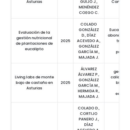
Asturias
GUIJO J.,
Cambio C
MENÉNDEZ
COEGO C.
COLADO
GONZÁLEZ
Eucalyptus
Evaluación de la
D., DÍAZ
abonado, fe
gestión nutricional
2025
ACEVEDO A.,
tratam
de plantaciones de
GONZÁLEZ
selví
eucalipto
GARCÍA M.,
produc
MAJADA J.
ÁLVAREZ
gestión 
ÁLVAREZ P.,
Living labs de monte
calidad d
GONZÁLEZ
bajo de castaño en
2025
biodive
GARCÍA M.,
Asturias
serv
HERMIDA R.,
ecosis
MAJADA J.
COLADO D.,
CORTIJO
PANERO J.,
DÍAZ