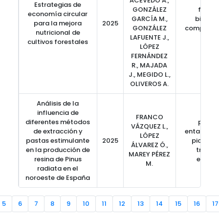
ACEVEDO A.,
Estrategias de
GONZÁLEZ
fertili
economía circular
GARCÍA M.,
bioeco
para la mejora
2025
GONZÁLEZ
compost, 
nutricional de
LAFUENTE J.,
Euca
cultivos forestales
LÓPEZ
FERNÁNDEZ
R., MAJADA
J., MEGIDO L.,
OLIVEROS A.
Análisis de la
influencia de
FRANCO
diferentes métodos
pino i
VÁZQUEZ L.,
de extracción y
entalladur
LÓPEZ
pastas estimulante
2025
pica de 
ÁLVAREZ Ó.,
en la producción de
tratam
MAREY PÉREZ
resina de Pinus
estimu
M.
radiata en el
noroeste de España
5
6
7
8
9
10
11
12
13
14
15
16
17