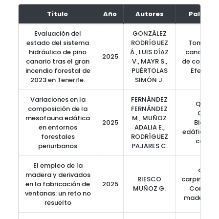
Título
Año
Autores
Palabra
Evaluación del
GONZÁLEZ
estado del sistema
RODRÍGUEZ
Tomograf
hidráulico de pino
Á., LUIS DÍAZ
canariensi
2025
canario tras el gran
V., MAYR S.,
de corteza, 
incendio forestal de
PUÉRTOLAS
Efecto d
2023 en Tenerife.
SIMÓN J.
Variaciones en la
FERNÁNDEZ
QBS-ar,
composición de la
FERNÁNDEZ
Colle
mesofauna edáfica
M., MUÑOZ
2025
Bioindi
en entornos
ADALIA E.,
edáficos, 
forestales
RODRÍGUEZ
comun
periurbanos
PAJARES C.
El empleo de la
aislam
madera y derivados
RIESCO
carpintería
en la fabricación de
2025
MUÑOZ G.
Construc
ventanas: un reto no
madera, du
resuelto