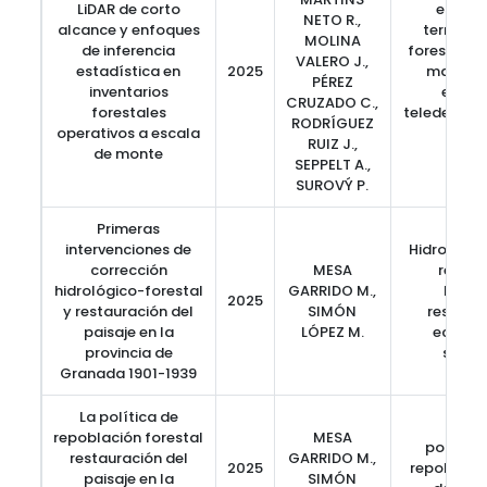
LiDAR de corto
escáne
NETO R.,
alcance y enfoques
terrestre
MOLINA
de inferencia
forestal, 
VALERO J.,
estadística en
2025
masa, m
PÉREZ
inventarios
estadí
CRUZADO C.,
forestales
teledetecc
RODRÍGUEZ
operativos a escala
terr
RUIZ J.,
de monte
SEPPELT A.,
SUROVÝ P.
Primeras
intervenciones de
Hidrología
corrección
MESA
restau
hidrológico-forestal
GARRIDO M.,
hidro
2025
y restauración del
SIMÓN
restaur
paisaje en la
LÓPEZ M.
ecosis
provincia de
selvic
Granada 1901-1939
La política de
repoblación forestal
MESA
política
restauración del
GARRIDO M.,
2025
repoblació
paisaje en la
SIMÓN