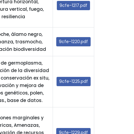
rtura horizontal,
9cfe-1217.pdf
ura vertical, fuego,
resiliencia
che, álamo negro,
nanza, trasmocho,
9cfe-1220.pdf
ación biodiversidad
 de germoplasma,
ión de la diversidad
 conservación ex situ,
9cfe-1225.pdf
vación y mejora de
s genéticos, polen,
as., base de datos.
iones marginales y
éricas, Amenazas,
vación de recursos
9cfe-1229.pdf