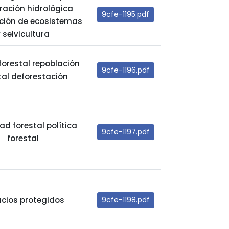
ración hidrológica
9cfe-1195.pdf
ción de ecosistemas
 selvicultura
 forestal repoblación
9cfe-1196.pdf
tal deforestación
ad forestal política
9cfe-1197.pdf
forestal
cios protegidos
9cfe-1198.pdf