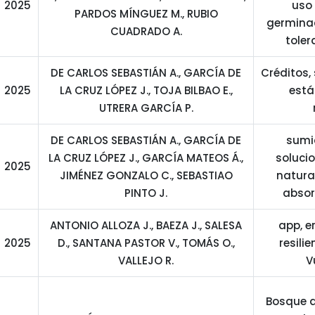
2025
uso 
PARDOS MÍNGUEZ M., RUBIO
germinac
CUADRADO A.
toler
DE CARLOS SEBASTIÁN A., GARCÍA DE
Créditos,
2025
LA CRUZ LÓPEZ J., TOJA BILBAO E.,
está
UTRERA GARCÍA P.
DE CARLOS SEBASTIÁN A., GARCÍA DE
sumi
LA CRUZ LÓPEZ J., GARCÍA MATEOS Á.,
soluci
2025
JIMÉNEZ GONZALO C., SEBASTIAO
natura
PINTO J.
absor
ANTONIO ALLOZA J., BAEZA J., SALESA
app, e
2025
D., SANTANA PASTOR V., TOMÁS O.,
resili
VALLEJO R.
V
Bosque a