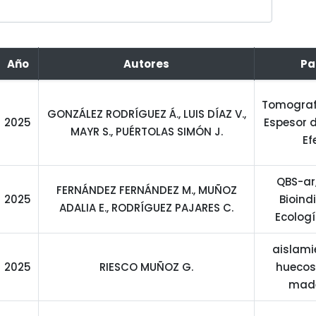
Año
Autores
Pa
Tomografí
GONZÁLEZ RODRÍGUEZ Á., LUIS DÍAZ V.,
2025
Espesor de
MAYR S., PUÉRTOLAS SIMÓN J.
Ef
QBS-ar,
FERNÁNDEZ FERNÁNDEZ M., MUÑOZ
2025
Bioind
ADALIA E., RODRÍGUEZ PAJARES C.
Ecolog
aislami
2025
RIESCO MUÑOZ G.
huecos
made