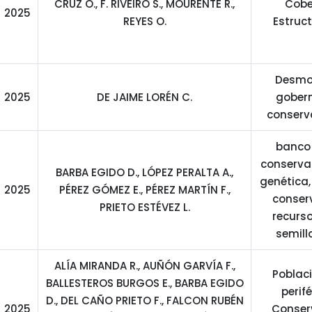
CRUZ Ó., F. RIVEIRO S., MOURENTE R.,
Cobe
2025
REYES O.
Estruct
Desmo
2025
DE JAIME LORÉN C.
gober
conserv
banco
conservac
BARBA EGIDO D., LÓPEZ PERALTA A.,
genética,
2025
PÉREZ GÓMEZ E., PÉREZ MARTÍN F.,
conser
PRIETO ESTÉVEZ L.
recurso
semill
ALÍA MIRANDA R., AUÑÓN GARVÍA F.,
Poblac
BALLESTEROS BURGOS E., BARBA EGIDO
perif
D., DEL CAÑO PRIETO F., FALCON RUBÉN
2025
Conser