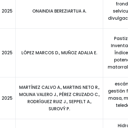
fron
2025
ONAINDIA BEREZIARTUA A.
selvic
divulgaci
Pasti
Inventa
2025
LÓPEZ MARCOS D., MUÑOZ ADALIA E.
Índic
potenc
matorral
escáne
MARTÍNEZ CALVO A., MARTINS NETO R.,
gestión 
MOLINA VALERO J., PÉREZ CRUZADO C.,
2025
masa, mu
RODRÍGUEZ RUIZ J., SEPPELT A.,
teled
SUROVÝ P.
Hidr