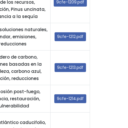
de los recursos,
9cfe-1209.pdf
ión, Pinus uncinata,
ancia a la sequía
 soluciones naturales,
ndar, emisiones,
9cfe-1212.pdf
reducciones
dero de carbono,
ones basadas en la
9cfe-1213.pdf
leza, carbono azul,
ción, reducciones
rosión post-fuego,
encia, restauración,
9cfe-1214.pdf
ulnerabilidad
tlántico caducifolio,