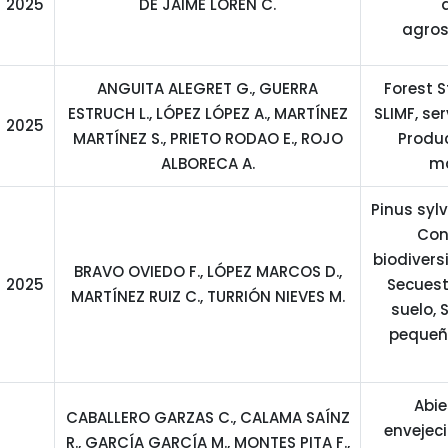
2025
DE JAIME LORÉN C.
agros
ANGUITA ALEGRET G., GUERRA
Forest 
ESTRUCH L., LÓPEZ LÓPEZ A., MARTÍNEZ
SLIMF, se
2025
MARTÍNEZ S., PRIETO RODAO E., ROJO
Produc
ALBORECA A.
ma
Pinus sylv
Con
biodivers
BRAVO OVIEDO F., LÓPEZ MARCOS D.,
2025
Secuest
MARTÍNEZ RUIZ C., TURRIÓN NIEVES M.
suelo, 
pequeña
Abie
CABALLERO GARZAS C., CALAMA SAÍNZ
envejec
R., GARCÍA GARCÍA M., MONTES PITA F.,