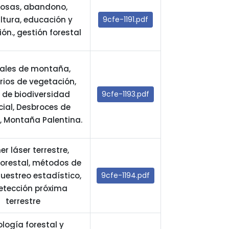
dosas, abandono,
ultura, educación y
9cfe-1191.pdf
ón., gestión forestal
zales de montaña,
rios de vegetación,
e de biodiversidad
9cfe-1193.pdf
ial, Desbroces de
, Montaña Palentina.
r láser terrestre,
forestal, métodos de
estreo estadístico,
9cfe-1194.pdf
etección próxima
terrestre
ología forestal y