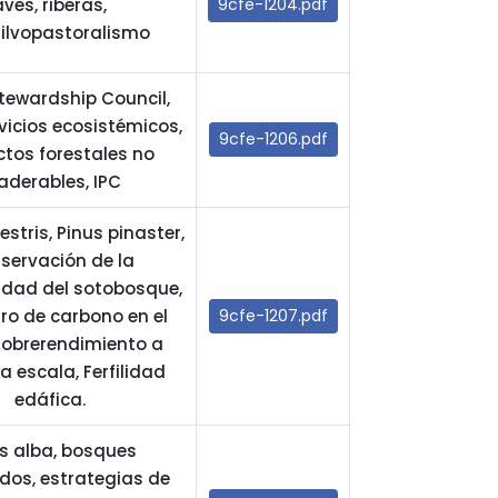
aves, riberas,
9cfe-1204.pdf
ilvopastoralismo
Stewardship Council,
rvicios ecosistémicos,
9cfe-1206.pdf
tos forestales no
derables, IPC
estris, Pinus pinaster,
servación de la
idad del sotobosque,
ro de carbono en el
9cfe-1207.pdf
Sobrerendimiento a
 escala, Ferfilidad
edáfica.
s alba, bosques
idos, estrategias de