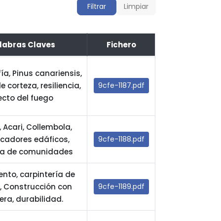
Filtrar
Limpiar
labras Claves
Fichero
a, Pinus canariensis,
 corteza, resiliencia,
9cfe-1187.pdf
ecto del fuego
 Acari, Collembola,
icadores edáficos,
9cfe-1188.pdf
ía de comunidades
ento, carpintería de
, Construcción con
9cfe-1189.pdf
ra, durabilidad.