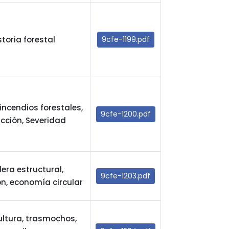
storia forestal
9cfe-1199.pdf
incendios forestales,
9cfe-1200.pdf
icción, Severidad
ra estructural,
9cfe-1203.pdf
ón, economía circular
ultura, trasmochos,