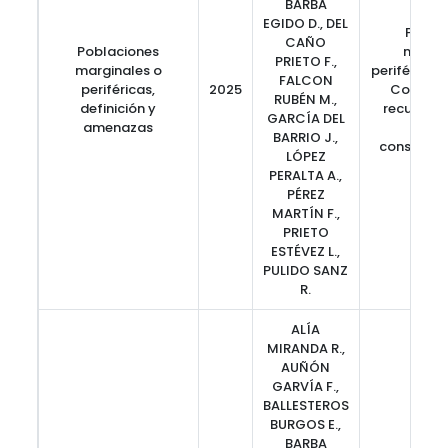
BARBA
EGIDO D., DEL
Pobla
CAÑO
Poblaciones
margin
PRIETO F.,
marginales o
periféricas
FALCON
periféricas,
2025
Conserv
RUBÉN M.,
definición y
recursos 
GARCÍA DEL
amenazas
fores
BARRIO J.,
conservaci
LÓPEZ
PERALTA A.,
PÉREZ
MARTÍN F.,
PRIETO
ESTÉVEZ L.,
PULIDO SANZ
R.
ALÍA
MIRANDA R.,
AUÑÓN
GARVÍA F.,
BALLESTEROS
BURGOS E.,
BARBA