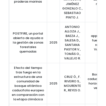
praderas marinas
JIMÉNEZ
reduc
GONZALO C.,
SEBASTIAO
PINTO J.
ANTONIO
ALLOZA J.,
POSTFIRE, un portal
BAEZA J.,
app, eros
abierto de ayuda a
SALESA D.,
fuego, re
la gestión de zonas
2025
SANTANA
restau
forestales
PASTOR V.,
Vulnera
quemadas
TOMÁS O.,
VALLEJO R.
Efecto del tiempo
tras fuego en la
Bosque a
estructura de una
CRUZ Ó., F.
caducifolio
comunidad de
RIVEIRO S.,
2025
horizontal,
bosque atlántico
MOURENTE
vertical
caducifolio europeo
R., REYES O.
resil
en comparación con
la etapa climácica