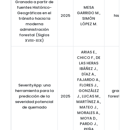
Granada a partir de
fuentes Histórico-
MESA
Geográficas en el
GARRIDO M.,
2025
historia
tránsito hacia la
SIMÓN
moderna
LÓPEZ M.
administración
forestal (Siglos
XVIII-XIX)
ARIAS E.,
CHICO F., DE
LAS HERAS
IBÁÑEZ J.,
DÍAZ A.,
FAJARDO A.,
SeverityApp: una
FLORES J.,
herramienta para la
GONZÁLEZ
grandes 
predicción de la
2025
J., LUCAS M.,
forestales,
severidad potencial
MARTÍNEZ A.,
Seve
de quemado
MATEO J.,
MORALES A.,
MOYA D.,
PARDO J.,
PEÑA