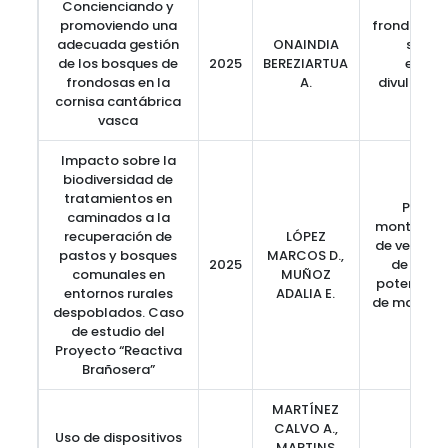
Concienciando y
promoviendo una
frondosas,
adecuada gestión
ONAINDIA
selvic
de los bosques de
2025
BEREZIARTUA
educa
frondosas en la
A.
divulgació
cornisa cantábrica
fore
vasca
Impacto sobre la
biodiversidad de
tratamientos en
Pastiz
caminados a la
montaña, I
recuperación de
LÓPEZ
de vegetac
pastos y bosques
MARCOS D.,
2025
de biodi
comunales en
MUÑOZ
potencial,
entornos rurales
ADALIA E.
de matorra
despoblados. Caso
Palen
de estudio del
Proyecto “Reactiva
Brañosera”
MARTÍNEZ
CALVO A.,
Uso de dispositivos
MARTINS