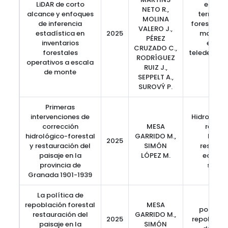
LiDAR de corto
escáne
NETO R.,
alcance y enfoques
terrestre
MOLINA
de inferencia
forestal, 
VALERO J.,
estadística en
2025
masa, m
PÉREZ
inventarios
estadí
CRUZADO C.,
forestales
teledetecc
RODRÍGUEZ
operativos a escala
terr
RUIZ J.,
de monte
SEPPELT A.,
SUROVÝ P.
Primeras
intervenciones de
Hidrología
corrección
MESA
restau
hidrológico-forestal
GARRIDO M.,
hidro
2025
y restauración del
SIMÓN
restaur
paisaje en la
LÓPEZ M.
ecosis
provincia de
selvic
Granada 1901-1939
La política de
repoblación forestal
MESA
política
restauración del
GARRIDO M.,
2025
repoblació
paisaje en la
SIMÓN