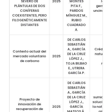
SEVERO DE
2025
MONTES
los re
PLÁNTULAS DE DOS
PITA F.,
germinaci
CONÍFERAS
PARDOS
uncinata, t
COEXISTENTES, PERO
MÍNGUEZ M.,
la s
FILOGENÉTICAMENTE
RUBIO
DISTANTES
CUADRADO
A.
DE CARLOS
SEBASTIÁN
A., GARCÍA
Créditos, 
Contexto actual del
DE LA CRUZ
naturales,
mercado voluntario
2025
LÓPEZ J.,
emisi
de carbono
TOJA BILBAO
reduc
E., UTRERA
GARCÍA P.
DE CARLOS
SEBASTIÁN
A., GARCÍA
DE LA CRUZ
sumidero d
Proyecto de
LÓPEZ J.,
soluciones
innovación de
2025
GARCÍA
la naturale
recuperación de
MATEOS Á.,
azul, ab