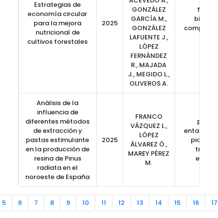
ACEVEDO A.,
Estrategias de
GONZÁLEZ
fertili
economía circular
GARCÍA M.,
bioeco
para la mejora
2025
GONZÁLEZ
compost, 
nutricional de
LAFUENTE J.,
Euca
cultivos forestales
LÓPEZ
FERNÁNDEZ
R., MAJADA
J., MEGIDO L.,
OLIVEROS A.
Análisis de la
influencia de
FRANCO
diferentes métodos
pino i
VÁZQUEZ L.,
de extracción y
entalladur
LÓPEZ
pastas estimulante
2025
pica de 
ÁLVAREZ Ó.,
en la producción de
tratam
MAREY PÉREZ
resina de Pinus
estimu
M.
radiata en el
noroeste de España
5
6
7
8
9
10
11
12
13
14
15
16
17