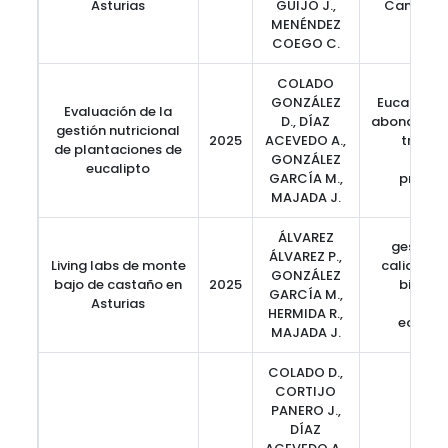
Asturias
GUIJO J.,
Cambio C
MENÉNDEZ
COEGO C.
COLADO
GONZÁLEZ
Eucalyptus
Evaluación de la
D., DÍAZ
abonado, fe
gestión nutricional
2025
ACEVEDO A.,
tratam
de plantaciones de
GONZÁLEZ
selví
eucalipto
GARCÍA M.,
produc
MAJADA J.
ÁLVAREZ
gestión 
ÁLVAREZ P.,
Living labs de monte
calidad d
GONZÁLEZ
bajo de castaño en
2025
biodive
GARCÍA M.,
Asturias
serv
HERMIDA R.,
ecosis
MAJADA J.
COLADO D.,
CORTIJO
PANERO J.,
DÍAZ