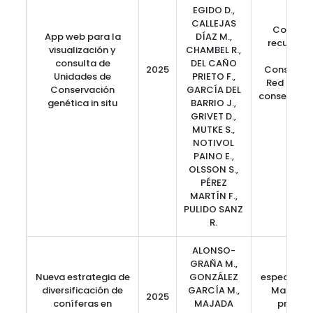
EGIDO D.,
CALLEJAS
Conserv
App web para la
DÍAZ M.,
recursos 
visualización y
CHAMBEL R.,
fores
consulta de
DEL CAÑO
2025
Conservaci
Unidades de
PRIETO F.,
Red de un
Conservación
GARCÍA DEL
conservaci
genética in situ
BARRIO J.,
in 
GRIVET D.,
MUTKE S.,
NOTIVOL
PAINO E.,
OLSSON S.,
PÉREZ
MARTÍN F.,
PULIDO SANZ
R.
ALONSO-
GRAÑA M.,
Nueva estrategia de
GONZÁLEZ
especies al
diversificación de
GARCÍA M.,
Madera, 
2025
coníferas en
MAJADA
product