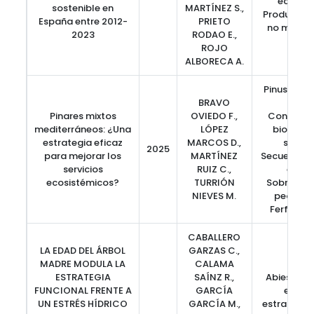
ecosist
sostenible en
MARTÍNEZ S.,
Productos 
España entre 2012-
PRIETO
no madera
2023
RODAO E.,
ROJO
ALBORECA A.
Pinus sylve
BRAVO
pina
Pinares mixtos
OVIEDO F.,
Conservac
mediterráneos: ¿Una
LÓPEZ
biodiver
estrategia eficaz
MARCOS D.,
sotob
2025
para mejorar los
MARTÍNEZ
Secuestro 
servicios
RUIZ C.,
en el 
ecosistémicos?
TURRIÓN
Sobrerend
NIEVES M.
pequeña
Ferfilida
CABALLERO
LA EDAD DEL ÁRBOL
GARZAS C.,
MADRE MODULA LA
CALAMA
ESTRATEGIA
SAÍNZ R.,
Abies alb
FUNCIONAL FRENTE A
GARCÍA
enveje
UN ESTRÉS HÍDRICO
GARCÍA M.,
estrategia