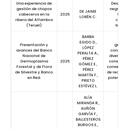
Una experiencia de
Desmoch
gestión de chopos
negro, go
DE JAIME
cabeceros en la
2025
trasm
LORÉN C.
ribera del Alfambra
conser
(Teruel)
biodiv
BARBA
banc
EGIDO D.,
Presentación y
germop
LÓPEZ
avances del Banco
conservac
PERALTA A.,
Nacional de
diversidad
PÉREZ
Germoplasma
2025
conservaci
GÓMEZ E.,
Forestal y de Flora
conservaci
PÉREZ
de Silvestre y Banco
de recursos
MARTÍN F.,
en Red.
polen, semi
PRIETO
de d
ESTÉVEZ L.
ALÍA
MIRANDA R.,
AUÑÓN
GARVÍA F.,
BALLESTEROS
BURGOS E.,