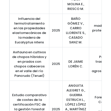
MOLINA E.,
RIESCO M.
Influencia del
BAÑO
termotratamiento
GÓMEZ V.,
madera es
en las propiedades
CARRO
2025
protección
elastomecánicas de
LLORENTE S.,
circ
la madera de
CASADO
Eucalyptus nitens
SANZ M.
Avifauna en cultivos
de chopos híbridos y
Populic
en prados con
DE JAIME
trasmoch
2025
chopos cabeceros
LORÉN C.
ribe
en el valle del río
agrosilvop
Pancrudo (Teruel)
ANGUITA
ALEGRET G.,
Estudio comparativo
GUERRA
Forest St
de costes de la
ESTRUCH L.,
Council
certificación FSC de
LÓPEZ LÓPEZ
serv
la gestión forestal
2025
A., MARTÍNEZ