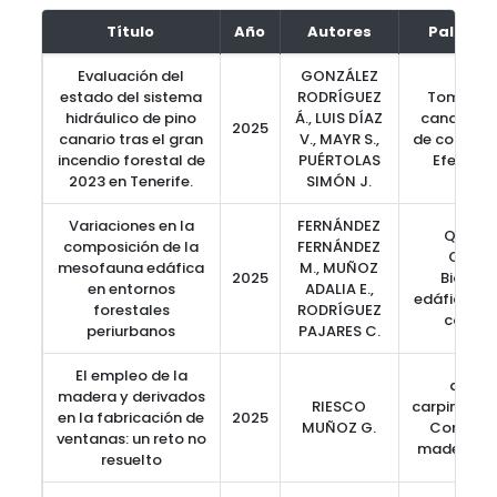
Título
Año
Autores
Palabra
Evaluación del
GONZÁLEZ
estado del sistema
RODRÍGUEZ
Tomograf
hidráulico de pino
Á., LUIS DÍAZ
canariensi
2025
canario tras el gran
V., MAYR S.,
de corteza, 
incendio forestal de
PUÉRTOLAS
Efecto d
2023 en Tenerife.
SIMÓN J.
Variaciones en la
FERNÁNDEZ
QBS-ar,
composición de la
FERNÁNDEZ
Colle
mesofauna edáfica
M., MUÑOZ
2025
Bioindi
en entornos
ADALIA E.,
edáficos, 
forestales
RODRÍGUEZ
comun
periurbanos
PAJARES C.
El empleo de la
aislam
madera y derivados
RIESCO
carpintería
en la fabricación de
2025
MUÑOZ G.
Construc
ventanas: un reto no
madera, du
resuelto