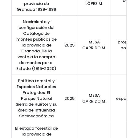
defore
provincia de
LÓPEZ M.
Granada 1939-1989
Nacimiento y
configuración del
Catálogo de
montes públicos de
MESA
propiedad
la provincia de
2025
GARRIDO M.
política
Granada. De la
venta a la compra
de montes por el
Estado (1915-2020)
Política forestal y
Espacios Naturales
Protegidos. El
MESA
Parque Natural
2025
espacios 
GARRIDO M.
Sierra de Huétor y su
área de Influencia
Socioeconómica
El estado forestal de
la provincia de